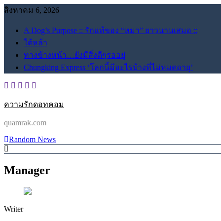
Skip
สิงหาคม 6, 2026
to
content
A Dog’s Purpose :: รักแท้ของ “หมา” ยาวนานเสมอ ::
ใต้หล้า
ทางข้างหน้า…ยังมีสิ่งดีๆรออยู่
Chungking Express ‘โลกนี้มีอะไรบ้างที่ไม่หมดอายุ’
ความรักดอทคอม
quamrak.com
Random News
Manager
Writer