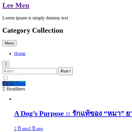
Lee Men
Lorem ipsum is simply dummy text
Category Collection
Menu
Home
ค้นหา
สำหรับ:
Live Now
Headlines
A Dog’s Purpose :: รักแท้ของ “หมา” 
2 ปี ago
2 ปี ago