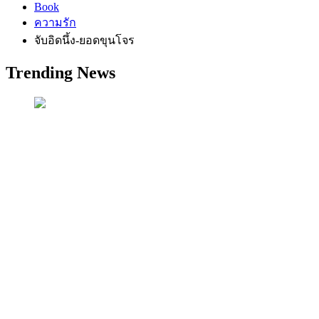
Book
ความรัก
จับอิดนึ้ง-ยอดขุนโจร
Trending News