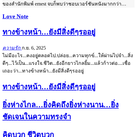
ของสำนักพิมพ์ ernest จบก็พบว่าชอบเวอร์ชันหนังมากกว่า…
Love Note
ทางข้างหน้า…ยังมีสิ่งดีๆรออยู่
ความรัก
ก.ย. 6, 2025
ไม่มีอะไร...คงอยู่ตลอดไป.ปล่อย...ความทุกข์...ให้ผ่านไปจำ...สิ่ง
ดีๆ...ไว้เป็น...แรงใจ.ชีวิต...ยังอีกยาวไกลยิ้ม...แล้วก้าวต่อ....เชื่อ
เถอะว่า...ทางข้างหน้า...ยังมีสิ่งดีๆรออยู่
ทางข้างหน้า…ยังมีสิ่งดีๆรออยู่
ยิ่งห่างไกล…ยิ่งคิดถึงยิ่งห่างนาน…ยิ่ง
ชัดเจนในความทรงจำ
คิดบวก ชีวิตบวก