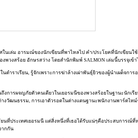
ศในเล่ม อารมณ์ของนักเขียนที่พาไหลไป คำ/ประโยคที่นักเขียนใช้ ห
ว) ของพวงสร้อย อักษรสว่าง โดยสำนักพิมพ์ SALMON เล่มนี้บรรจุเข้า
กในตำราเรียน, รู้จักเพราะการฆ่าล้างเผ่าพันธุ์ยิวของผู้นำเผด็จกา
ะเขียนถึงการผจญภัยตัวคนเดียวในเยอรมนีของพวงสร้อยในฐานะนักเรียนทุ
ชาติต่างวัฒนธรรม, การเอาตัวรอดในต่างแดนฐานะพนักงานพาร์ตไทม
ยนที่ประเทศเยอรมนี แต่สิ่งหนึ่งที่เธอได้รับแน่ๆคือประสบการณ์ที
กจากกัน