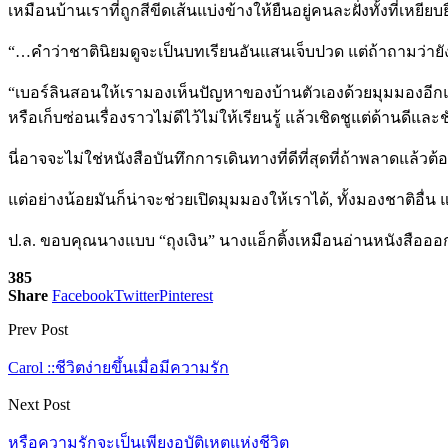
เหมือนบ้านเราที่ถูกสีขีดเส้นแบ่งข้างให้ยืนอยู่คนละฝั่งทั้งที่
“…คำว่าชาตินิยมดูจะเป็นบทเรียนอันแสนเจ็บปวด แต่ถ้าถามว่ายังมีกลิ่
“เบอร์ลินสอนให้เรามองเห็นปัญหาของบ้านตัวเองด้วยมุมมองอีกแบบ ไม่ใ
หรือเก็บซ่อนเรื่องราวไม่ดีไว้ไม่ให้เรียนรู้ แล้วเชิดชูแต่ด้านดีแล
นี่อาจจะไม่ใช่หนังสือบันทึกการเดินทางที่ดีที่สุดที่ถ้าพลาดแล้วต้อง
แต่อย่างน้อยมันก็น่าจะช่วยเปิดมุมมองให้เราได้, ทั้งมองชาติอื่
ป.ล. ขอบคุณนางแบบ “ถุงเงิน” นางแอ็กติ้งเหมือนอ่านหนังสือออก 
385
Share
Facebook
Twitter
Pinterest
Prev Post
Carol ::ชีวิตง่ายขึ้นเมื่อมีความรัก
Next Post
หรือความรักจะเป็นเพียงอุบัติเหตุแห่งชีวิต