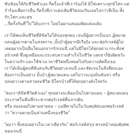
ซับซ้อนให้กับชีวิตตัวเอง กี่ครั้งแล้วที่เราร้องไห้ มิใช่เพราะทุกข์โศก แต่
ร่ำร้องเพื่อการอื่น กี่ครั้งที่เราแต่งเติมชีวิตจนเกินเลยไปกว่าที่เป็น ทั้ง
รัก,โศก และสุข
…กี่ครั้งกันที่”ใจ”ได้บงการ โดยไม่ผ่านสมองคิดแต่งแต้ม
เราได้พบเห็นชีวิตที่ลิขิตไม่ได้ของทุกคน เจนนี่ผู้อยากเป็นนก ,ผู้หมวด
แดนผู้อยากตายในสงคราม ,บั้บบ้าผู้อยากมีเรือกุ้ง และฟอร์เรสต์ผู้ไม่
เคยอยากเป็นอื่นใดนอกจากรักเจนนี่ แต่ไม่มีใครได้ทุกอย่าง กระทั่งฟ
อร์เรสต์ ซึ่งดูเหมือนจะประสบความสำเร็จในชีวิต แต่เขาก็ยังผิดหวัง
ในความรัก และใช้ช่วงเวลาชีวิตหนึ่งหมดไปกับความคิดถึงเธอ
เราได้เห็นผู้คนที่สับสนกับชีวิตอย่างเจนนี่ และชัดเจนในสิ่งที่ตนเอง
ต้องการเป็นอย่าง บั้บบ้า,ผู้หมวดแดน แต่ไม่ว่าจะมุ่งมั่นค้นหา หรือ
ปล่อยวางตามสายลมชีวิต มีใครบ้างที่ได้ทุกอย่างดังใจหวัง
“คนเราลิขิตชีวิตตัวเอง” ทุกอย่างจะต้องเป็นไปตามแผน – ผู้หมวดแดน
ประกาศในคืนที่กระชากฟอร์เรสต์ตื่นจากฝัน
หรือ ล่องลอยไปตามสายลม – แม่ที่ตายไปในวันพฤหัสบอกฟอร์เรสต์
ว่า “ความตายเป็นส่วนหนึ่งของชีวิต”
“ผมว่า ทั้งสองอย่างในเวลาเดียวกัน” ฟอร์เรสต์สรุป ตรงหน้าหลุมฝังศพ
ของเจนนี่