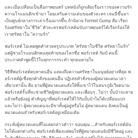
และเมื่อเปลี่ยนเป็นสื่อภาพยนตร์ บทหนังก็ถูกเติมเรื่องราวของความรัก
ความโรแมนติกเข้ามา โดยเสริมความเด่นของตัวละคร เจนนี่ขึ้นมา
เป็นศูนย์กลางการเล่าเรื่องมากขึ้น ถ้านิยาย Forrest Gump คือ เรียก
ร้องศรัทธาใน”ชีวิต” ตัวละครฟอร์เรสต์ฉบับภาพยนตร์ได้เรียกร้องให้
เราศรัทธาใน “ความรัก”
ฟอร์เรสต์ ไม่เคยพูดคำสวยหรูประเภท “ศรัทธาในชีวิต ศรัทธาในรัก”
แต่ผู้ชายโรแมนติกคนสุดท้ายของโลกชื่อ ฟอร์เรสต์ กัมป์ คนนี้
ประกาศคำพูดนี้ไว้ในทุกการกระทำ ทุกลมหายใจ
วิธีที่ฟอร์เรสต์คบหาคนอื่น แสดงถึงความศรัทธาในมนุษย์อย่างที่สุด ฟ
อร์เรสต์ผู้เชื่อทุกคำสั่งของคนอื่น ปฏิเสธคำสั่งของผู้หมวดแดนเวลา
เดียวเท่านั้น คือ ยามที่ผู้หมวดแดนสั่งให้ทิ้งเขาไว้ในสมรภูมิเวียดนาม
ฟอร์เรสต์รั้นที่จะช่วยชีวิตผู้หมวดแดน และเพื่อนๆ , ไม่ว่า บั้บบ้าจะตาย
แล้วหรือยังอยู่ คำสัญญาที่ฟอร์เรสต์ให้ไว้กับบั้บบ้าไม่ได้เปลี่ยนแปร
และไม่ว่า ผู้หมวดแดนจะมีขาทั้งคู่อยู่หรือไม่ ผู้หมวดแดน ยังคงเป็นผู้
หมวดแดนสำหรับฟอร์เรสต์อยู่เหมือนเดิม
กระทั่งผู้หมวดแดนที่ไม่เคยกล่าวคำว่า ขอบคุณ …สำหรับฟอร์เรสต์มัน
ไม่ได้แตกต่างกัน ฟอร์เรสต์เพียงแค่พอใจที่ผู้หมวดแดนยังมีชีวิตอยู่ และ