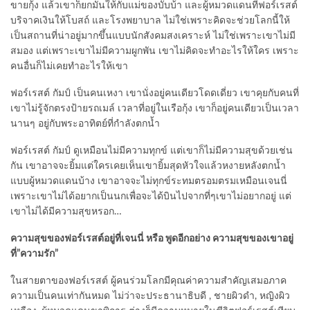
ขายกุ้ง แล้วเขาก็ยกมันให้กับแม่ของบั๊บบ้า และผู้หมวดแดนที่ฟอร์เรสต์
บริจาคเงินให้โบสถ์ และโรงพยาบาล ไม่ใช่เพราะคิดจะช่วยโลกนี้ให้
เป็นสถานที่น่าอยู่มากขึ้นแบบนักสังคมสงเคราะห์ ไม่ใช่เพราะเขาไม่มี
สมอง แต่เพราะเขาไม่มีความผูกพัน เขาไม่คิดจะทำอะไรให้ใคร เพราะ
คนอื่นก็ไม่เคยทำอะไรให้เขา
ฟอร์เรสต์ กัมป์ เป็นคนเหงา เขานั่งอยู่คนเดียวโดดเดี่ยว เขาคุยกับคนที่
เขาไม่รู้จักตรงป้ายรถเมล์ เวลาที่อยู่ในเรือกุ้ง เขาก็อยู่คนเดียวเป็นเวลา
นานๆ อยู่กับพระอาทิตย์ที่กำลังตกน้ำ
ฟอร์เรสต์ กัมป์ ดูเหมือนไม่มีความทุกข์ แต่เขาก็ไม่มีความสุขด้วยเช่น
กัน เขาอาจจะยิ้มแต่ใครเคยเห็นเขายิ้มสุดหัวใจแล้วหงายหลังตกน้ำ
แบบผู้หมวดแดนบ้าง เขาอาจจะไม่ทุกข์ระทมตรอมตรมเหมือนเจนนี่
เพราะเขาไม่ได้อยากเป็นนกเพื่อจะได้บินไปจากที่ๆเขาไม่อยากอยู่ แต่
เขาไม่ได้มีความสุขหรอก…
ความสุขของฟอร์เรสต์อยู่ที่เจนนี่ หรือ พูดอีกอย่าง ความสุขของเขาอยู่
ที่”ความรัก”
ในสายตาของฟอร์เรสต์ ผู้คนร่วมโลกมีคุณค่าความสำคัญเสมอภาค
ความเป็นคนเท่ากันหมด ไม่ว่าจะประธานาธิบดี , ชายผิวดำ, หญิงผิว