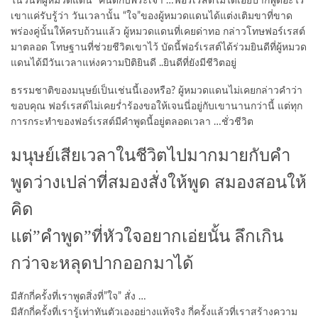
ในวันที่ผู้หมวดแดน “คืนดีกับพระเจ้า”…ฟอร์เรสต์ไม่ได้เอ่ยปากพูดอะไร
เขาแค่รับรู้ว่า วันเวลานั้น “ใจ”ของผู้หมวดแดนได้แต่งเติมขาที่ขาด
พร่องคู่นั้นให้ครบถ้วนแล้ว ผู้หมวดแดนที่เคยด่าทอ กล่าวโทษฟอร์เรสต์
มาตลอด โทษฐานที่ช่วยชีวิตเขาไว้ บัดนี้ฟอร์เรสต์ได้ร่วมยินดีที่ผู้หมวด
แดนได้มีวันเวลาแห่งความปิติยินดี ..ยินดีที่ยังมีชีวิตอยู่
ธรรมชาติของมนุษย์เป็นเช่นนี้เองหรือ? ผู้หมวดแดนไม่เคยกล่าวคำว่า
ขอบคุณ ฟอร์เรสต์ไม่เคยร่ำร้องขอให้เจนนี่อยู่กับเขานานกว่านี้ แต่ทุก
การกระทำของฟอร์เรสต์มีคำพูดนี้อยู่ตลอดเวลา …ชั่วชีวิต
มนุษย์เสียเวลาในชีวิตไปมากมายกับคำ
พูดว่างเปล่าที่สมองสั่งให้พูด สมองสอนให้
คิด
แต่”คำพูด”ที่หัวใจอยากเอ่ยนั้น ลึกเกิน
กว่าจะหลุดปากออกมาได้
มีสักกี่ครั้งที่เราพูดสิ่งที่”ใจ” สั่ง …
มีสักกี่ครั้งที่เรารู้เท่าทันตัวเองอย่างแท้จริง กี่ครั้งแล้วที่เราสร้างความ