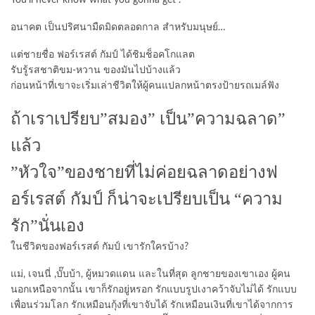
You’ll never know what you gonna get .
อนาคต เป็นปริศนามืดมิดตลอดกาล สำหรับมนุษย์…
แต่ชายชื่อ ฟอร์เรสต์ กัมป์ ได้ชิมช็อคโกแลต
รับรู้รสชาติขม-หวาน ของมันไปบ้างแล้ว
ก่อนหน้าที่เขาจะเริ่มเล่าชีวิตให้ผู้คนแปลกหน้าตรงป้ายรถเมล์ฟัง
ถ้าเราเปรียบ”สมอง” เป็น”ความฉลาด”
แล้ว
”หัวใจ”ของชายที่ไม่ค่อยฉลาดอย่างฟ
อร์เรสต์ กัมป์ ก็น่าจะเปรียบเป็น “ความ
รัก”นั่นเอง
ในชีวิตของฟอร์เรสต์ กัมป์ เขารักใครบ้าง?
แม่, เจนนี่ ,บั๊บบ้า, ผู้หมวดแดน และในที่สุด ลูกชายของเขาเอง ผู้คน
นอกเหนือจากนั้น เขาก็รักอยู่หรอก รักแบบรูปเงาคว้าจับไม่ได้ รักแบบ
เพื่อนร่วมโลก รักเหมือนกุ้งที่เขาจับได้ รักเหมือนเงินที่เขาได้จากการ