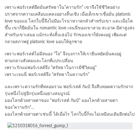
เพราะฟอร์เรสต์ยึดมั่นศรัทธาใน”ความรัก” เขาจึงใช้ชีวิตอย่าง
ปราศจากความเคลือบแคลงอย่างสิ้นเชิง เมื่อเด็กเขาเชื่อมั่น platonic
love ของแม่ โลกใบนี้จึงไม่มีอะไรน่าหวาดกลัวสำหรับเขา และเมื่อโต
ขึ้น เขาก็ยึดมั่นใน romantic love เจนนี่ของเขาสวย สะอาด มีค่าสูงส่ง
สำหรับเขาเสมอ แม้กระทั่งสิ้นเธอไป รักของเขาก็ยังคงอยู่ เพียงแต่
กลายสภาพสู่ platonic love มอบให้ลูกชาย
เพราะฟอร์เรสต์ไม่มีสมอง “ใจ” จึงบงการให้เรายืนหยัดมั่นคงอยู่
ท่ามกลางสังคมและโลกที่แปรเปลี่ยน
เพราะรักแม่ฟอร์เรสต์จึง “ศรัทธาในการมีชีวิตอยู่”
เพราะเจนนี่ ฟอร์เรสต์จึง “ศรัทธาในความรัก”
และเพราะความรักที่หลอมรวม ฟอร์เรสต์ กัมป์ จึงสืบทอดความรักจาก
รุ่นหนึ่งไปสู่อีกรุ่นหนึ่งอย่างสมบูรณ์
มองโลกด้วยสายตาของ “ฟอร์เรสต์ กัมป์” มองโลกด้วยสายตา
ของ”ความรัก”…
มองโลกด้วยสายตาเช่นนี้ ได้เมื่อไร โลกใบนี้ก็จะไม่เหมือนเดิมอีกต่อไป