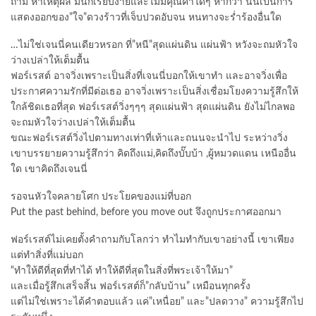
ถาม หาเหตุผล มันก็เรียบง่ายและไม่มีคุณค่าใดๆ หากว่า นั่นเป็นการ
แสดงออกของ”ใจ”ดวงร้าวที่เจ็บปวดอับจน หนทางจะร่ำร้องอื่นใด
…ไม่ใช่เจนนี่คนเดียวหรอก ที่”หนี”สุดแผ่นดิน แผ่นฟ้า หวังจะถมหัวใจ
ว่างเปล่าให้เต็มตื้น
ฟอร์เรสต์ อาจวิ่งเพราะเป็นสิ่งที่เจนนี่บอกให้เขาทำ และอาจวิ่งเพื่อ
ประกาศความรักที่มีต่อเธอ อาจวิ่งเพราะเป็นสิ่งเชื่อมโยงความรู้สึกให้
ใกล้ชิดเธอที่สุด ฟอร์เรสต์วิ่งๆๆๆ สุดแผ่นฟ้า สุดแผ่นดิน ยังไม่ไกลพอ
จะถมหัวใจว่างเปล่าให้เต็มตื้น
ขณะฟอร์เรสต์วิ่งไปตามทางเท่าที่เท้าและถนนจะนำไป ระหว่างวิ่ง
เขาบรรยายความรู้สึกว่า คิดถึงแม่,คิดถึงบั๊บบ้า ,ผู้หมวดแดน เหนืออื่น
ใด เขาคิดถึงเจนนี่
รอจนหัวใจคลายโศก ประโยคของแม่ที่บอก
Put the past behind, before you move out จึงถูกประกาศออกมา
ฟอร์เรสต์ไม่เคยตั้งคำถามกับโลกว่า ทำไมทำกับเขาอย่างนี้ เขาเพียง
แต่ทำสิ่งที่แม่บอก
“ทำให้ดีที่สุดที่ทำได้ ทำให้ดีที่สุดในสิ่งที่พระเจ้าให้มา”
และเมื่อรู้สึกเสร็จสิ้น ฟอร์เรสต์ก็”กลับบ้าน” เหมือนทุกครั้ง
แต่ไม่ใช่เพราะได้คำตอบแล้ว แค่”เหนื่อย” และ”ปลดวาง” ความรู้สึกไป