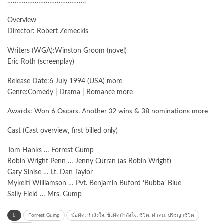
…………………………………….
Overview
Director: Robert Zemeckis
Writers (WGA):Winston Groom (novel)
Eric Roth (screenplay)
Release Date:6 July 1994 (USA) more
Genre:Comedy | Drama | Romance more
Awards: Won 6 Oscars. Another 32 wins & 38 nominations more
Cast (Cast overview, first billed only)
Tom Hanks … Forrest Gump
Robin Wright Penn … Jenny Curran (as Robin Wright)
Gary Sinise … Lt. Dan Taylor
Mykelti Williamson … Pvt. Benjamin Buford ‘Bubba’ Blue
Sally Field … Mrs. Gump
Forrest Gump
ข้อคิด. กำลังใจ. ข้อคิดกำลังใจ. ชีวิต. คำคม. ปรัชญาชีวิต