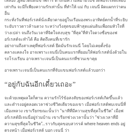
เหลือง ,ผู้หมวดแดนขาพิการ ต่างก็มีความหมายในชีวิตฟอร์เรสต์เทียบ
เท่ากัน จะมีก็เพียงความรักเท่านั้น ที่ทำให้ แม่ กับ เจนนี่ ผิดแผกกว่าคน
อื่น
กระทั่งวันที่ฟอร์เรสต์นั่งเดียวดายอยู่ในเรือมองพระอาทิตย์ตกน้ำที่ระยิบ
ระยับราวดาวล้านดวง ระหว่างวิ่งสุดขอบฟ้าสุดแผ่นดินเพื่อถมหัวใจที่
ว่างเปล่า จนถึงวันเวลาที่จิตใจสงบสุข “ที่สุด”ที่หัวใจดวงซื่อของฟ
อร์เรสต์จะทำได้ คือ คิดถึงคนที่เขารัก
อย่าถามถึงสาเหตุที่ฟอร์เรสต์ ยึดมั่นรักเจนนี่ โดยไม่เคยตั้งข้อ
คลางแคลงใจ อาจเพราะเจนนี่เป็นคนแรกที่ยอมให้ฟอร์เรสต์นั่งด้วยใน
รถโรงเรียน อาจเพราะเจนนี่เป็นคนแรกที่ชวนเขาคุย
อาจเพราะเจนนี่เป็นคนแรกที่จับแขนฟอร์เรสต์แล้วบอกว่า
“อยู่กับฉันอีกเดี๋ยวเถอะ”
จะด้วยเหตุผลใดก็ตาม ความรักไร้ข้อสงสัยของฟอร์เรสต์เกิดขึ้นแล้ว
และดำรงอยู่ตลอดเวลาช่วงชีวิตเดียวของเขา เมื่อฟอร์เรสต์พบเจนนี่ที่
เมืองหลวง เขาเรียกขณะนั้นว่า “นาทีที่มีความสุขที่สุดในชีวิต” เมื่อฟ
อร์เรสต์มีเจนนี่อยู่ร่วมบ้าน เขาเรียกช่วงเวลานั้นว่า “ช่วงเวลาที่มี
ความสุขที่สุดในชีวิต”…ราวกับสุดขอบสวรรค์ where heaven ends อยู่
ตรงหน้า เมื่อฟอร์เรสต์ บอก เจนนี่ ว่า