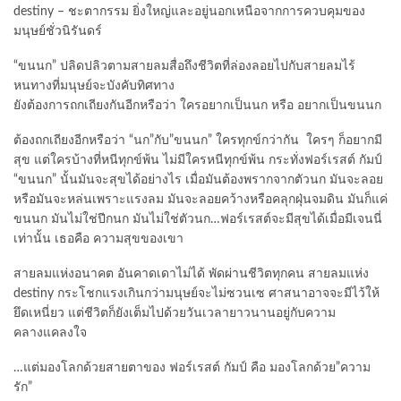
destiny – ชะตากรรม ยิ่งใหญ่และอยู่นอกเหนือจากการควบคุมของ
มนุษย์ชั่วนิรันดร์
“ขนนก” ปลิดปลิวตามสายลมสื่อถึงชีวิตที่ล่องลอยไปกับสายลมไร้
หนทางที่มนุษย์จะบังคับทิศทาง
ยังต้องการถกเถียงกันอีกหรือว่า ใครอยากเป็นนก หรือ อยากเป็นขนนก
ต้องถกเถียงอีกหรือว่า “นก”กับ”ขนนก” ใครทุกข์กว่ากัน ใครๆ ก็อยากมี
สุข แต่ใครบ้างที่หนีทุกข์พ้น ไม่มีใครหนีทุกข์พ้น กระทั่งฟอร์เรสต์ กัมป์
“ขนนก” นั้นมันจะสุขได้อย่างไร เมื่อมันต้องพรากจากตัวนก มันจะลอย
หรือมันจะหล่นเพราะแรงลม มันจะลอยคว้างหรือคลุกฝุ่นจมดิน มันก็แค่
ขนนก มันไม่ใช่ปีกนก มันไม่ใช่ตัวนก…ฟอร์เรสต์จะมีสุขได้เมื่อมีเจนนี่
เท่านั้น เธอคือ ความสุขของเขา
สายลมแห่งอนาคต อันคาดเดาไม่ได้ พัดผ่านชีวิตทุกคน สายลมแห่ง
destiny กระโชกแรงเกินกว่ามนุษย์จะไม่ซวนเซ ศาสนาอาจจะมีไว้ให้
ยึดเหนี่ยว แต่ชีวิตก็ยังเต็มไปด้วยวันเวลายาวนานอยู่กับความ
คลางแคลงใจ
…แต่มองโลกด้วยสายตาของ ฟอร์เรสต์ กัมป์ คือ มองโลกด้วย”ความ
รัก”