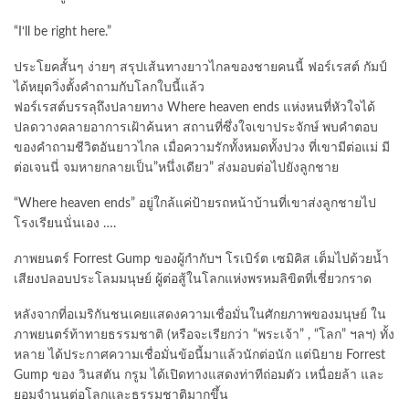
“I‘ll be right here.”
ประโยคสั้นๆ ง่ายๆ สรุปเส้นทางยาวไกลของชายคนนี้ ฟอร์เรสต์ กัมป์
ได้หยุดวิ่งตั้งคำถามกับโลกใบนี้แล้ว
ฟอร์เรสต์บรรลุถึงปลายทาง Where heaven ends แห่งหนที่หัวใจได้
ปลดวางคลายอาการเฝ้าค้นหา สถานที่ซึ่งใจเขาประจักษ์ พบคำตอบ
ของคำถามชีวิตอันยาวไกล เมื่อความรักทั้งหมดทั้งปวง ที่เขามีต่อแม่ มี
ต่อเจนนี่ จมหายกลายเป็น”หนึ่งเดียว” ส่งมอบต่อไปยังลูกชาย
“Where heaven ends” อยู่ใกล้แค่ป้ายรถหน้าบ้านที่เขาส่งลูกชายไป
โรงเรียนนั่นเอง ….
ภาพยนตร์ Forrest Gump ของผู้กำกับฯ โรเบิร์ต เซมิคิส เต็มไปด้วยน้ำ
เสียงปลอบประโลมมนุษย์ ผู้ต่อสู้ในโลกแห่งพรหมลิขิตที่เชี่ยวกราด
หลังจากที่อเมริกันชนเคยแสดงความเชื่อมั่นในศักยภาพของมนุษย์ ใน
ภาพยนตร์ท้าทายธรรมชาติ (หรือจะเรียกว่า “พระเจ้า” , “โลก” ฯลฯ) ทั้ง
หลาย ได้ประกาศความเชื่อมั่นข้อนี้มาแล้วนักต่อนัก แต่นิยาย Forrest
Gump ของ วินสตัน กรูม ได้เปิดทางแสดงท่าทีถ่อมตัว เหนื่อยล้า และ
ยอมจำนนต่อโลกและธรรมชาติมากขึ้น