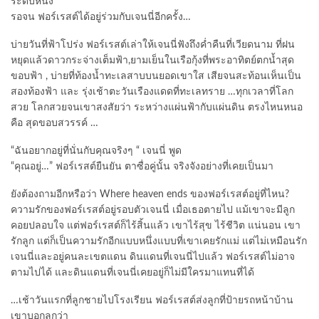
ระดับหนึ่ง
รอจน ฟอร์เรสต์ได้อยู่ร่วมกับเจนนี่อีกครั้ง…
บ่ายวันที่ฟ้าโปร่ง ฟอร์เรสต์เล่าให้เจนนี่ฟังถึงค่ำคืนที่เวียดนาม ที่ฝน
หยุดแล้วดาวกระจ่างเต็มฟ้า,ยามเย็นในเรือกุ้งที่พระอาทิตย์ตกน้ำสุด
ขอบฟ้า , บ่ายที่ท้องน้ำทะเลสาบบนยอดเขาใส เสียจนสะท้อนเห็นเป็น
สองท้องฟ้า และ รุ่งเช้าตะวันเรืองแดดที่ทะเลทราย …ทุกเวลาที่โลก
สวย โลกสวยจนเขาสงสัยว่า ระหว่างแผ่นฟ้ากับแผ่นดิน ตรงไหนหนอ
คือ สุดขอบสวรรค์ …
“ฉันอยากอยู่ที่นั่นกับคุณจริงๆ “ เจนนี่ พูด
“คุณอยู่…” ฟอร์เรสต์ยืนยัน ตาซื่อคู่นั้น จริงจังอย่างที่เคยเป็นมา
ยังต้องถามอีกหรือว่า Where heaven ends ของฟอร์เรสต์อยู่ที่ไหน?
ความรักของฟอร์เรสต์อยู่รอบตัวเจนนี่ เมื่อเธอตายไป แม้เขาจะมีลูก
คอยปลอบใจ แต่ฟอร์เรสต์ก็ไร้สิ้นแล้ว เขาไร้สุข ไร้ชีวิต แน่นอน เขา
รักลูก แต่ก็เป็นความรักอีกแบบหนึ่งแบบที่เขาเคยรักแม่ แต่ไม่เหมือนรัก
เจนนี่และอยู่คนละเขตแดน ดินแดนที่เจนนี่ไปแล้ว ฟอร์เรสต์ไม่อาจ
ตามไปได้ และดินแดนที่เจนนี่เคยอยู่ก็ไม่มีใครมาแทนที่ได้
…เช้าวันแรกที่ลูกชายไปโรงเรียน ฟอร์เรสต์ส่งลูกที่ป้ายรถหน้าบ้าน
เขาบอกลูกว่า