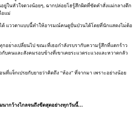
นอยู่ในห
ัวใจดวงน้อยๆ, ฉากปล่อยโฮรู้สึกผิดที่ขัดค
ำสั่งแม่กลางดึก
ือแม่
ได้ แววตาแบบนี้ทำให้อารมณ์คนดู
ปั่นป่วนได้โดยที่นักแสดงไม
่ต้อ
าทุกอย
่างเปลี่ยนไป ขณะที่เธอกำลังรบรากับความร
ู้สึกที่แตกร้าว
ียวกับคนแ
ละสังคมรอบข้างที่เขาเคยระแ
วดระแวงและหวาดกลัว
มือนที่แจ็กเปรยกับยายว่า
คิดถึง “ห้อง” ที่จากมา เพราะอย่างน้อย
ัฒนากว้าง
ไกลจนถึงขีดสุดอย่างทุกวันน
ี้…