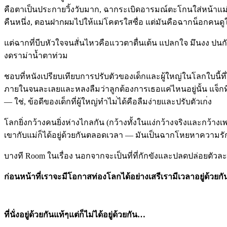
คือตาเป็นประกายวิ้งวับมาก,
ฉากระเบิดอารมณ์ตะโกนใส่หน้
าแม่
คืนหนึ่ง, ตอนฝากผมไปให้แม่โคตรใสซื่อ
แต่มันคือฉากน็อกคนดูใ
แต่ฉากที่บีบหัวใจจนสั่นไหว
คือแววตาตื่นเต้น แปลกใจ มึนงง ปน
งดราม่าน้ำตาท่วม
ชอบที่หนังเปรียบเทียบการปร
ับตัวของเด็กและผู้ใหญ่ในโล
กใบนี้ท
ภายในจนละเล
ยและหลงลืมว่าลูกต้องการเธอ
แค่ไหนอยู่นั้น แจ็ก
— ใช่, ข้อดีของเด็กที่ผู้ใหญ่ทำไม
่ได้คือลืมง่ายและปรับตัวเก
่ง
โลกยิ่งกว้างคนยิ่งห่างไกลก
ัน (กว้างทั้งในแง่กว้างจริงแล
ะกว้างเ
เขากับแม่ก็ไ
ด้อยู่ด้วยกันตลอดเวลา — มันเป็นฉากโหยหาความร
บางที Room ในเรื่อง นอกจากจะเป็นที่ที่กักขังแล
ะปลดปล่อยตัวละ
ก่อนหน้าที่เราจะมีโอกาสท่อ
งโลกได้อย่างเสรีเรามีเวลาอ
ยู่ด้วยก
ที่นั่งอยู่ด้วยกันแท้ๆแต่ก
็ไม่ได้อยู่ด้วยกัน…