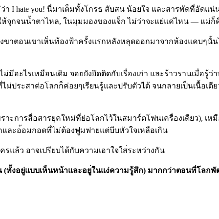
ว่า I hate you! นี่มาเต็มทั้งโกรธ สับสน น้อยใจ และสารพัดที่อัดแน่
ห้จุก
จนน้ำตาไหล, ในมุมมองของแจ็ก ไม่ว่าจะแย่แค่ไหน — แม่ก็ค
กังขาตอนเขาเห็นท้องฟ้าคร
ั้งแรกหลังหลุดออกมาจากห้อง
แคบๆนั้น
ี่ไม่มีอะไรเหมือนเด
ิม จอยยังยึดติดกับเรื่องเก่า และร้าวรานเมื่อรู้ว่
ที่ไม่ประสาต่อโลกก็ค่อ
ยๆเรียนรู้และปรับตัวได้ จนกลายเป็นเนื้อเด
พราะการสื่อสารยุคให
ม่ที่ย่อโลกไว้ในสมาร์ตโฟนเ
ครื่องเดียว), เห
ักและอ
้อมกอดที่ไม่ต้องฟูมฟายแต่บ
ีบหัวใจเหลือเกิน
ครแล้ว อาจเปรียบได้กับความเอาใจใส
่ระหว่างกัน
ัน (ทั้งอยู่แบบเห็นหน้าและอยู
่ในแง่ความรู้สึก) มากกว่าตอนที่โลกพ