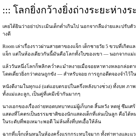
::: โลกยิ่งกว้างยิ่งถ่างระยะห่
างระ
เคยได้ยินว่าอย่าประเมินเด็
กต่ำเกินไป นอกจากลืมง่ายและปรับตัวเ
างดี
Room เล่าเรื่องราวผ่านสายตาของแ
จ็ก เด็กชายวัย 5 ขวบที่เกิดแ
แจ็ก แต่ในห้องเดียวกันนี้มันคือ
โลกทั้งใบของเขา — นอกจากแม่แล้
แล้ววันหนึ่งโลกก็พลิกคว่ำค
ะมำหงายเมื่อจอยหาทางหลอกล่
อตา
โ
ดดเดี่ยวยิ่งกว่าตอนถูกขัง — สำหรับจอย การถูกอดีตจองจำไว้ใ
หนังดีงามในทุกแง่ (แต่แอบดรอปในครึ่งหลังบางช
่วง) ทั้งบท ภ
ทั้งแม่และลูก, เป็นคู่ที่เคมีเข้ากันมากๆ
นางเอกของเรื่องถ่ายทอดบทบา
ทแม่ผู้เก็บกด สิ้นหวัง หดหู่ ซึมเ
แสดงที่โคตร
เป็นธรรมชาติของนักแสดงเด็ก
ที่เล่นเป็นลูก คือได
ในระดับ
ที่พอเหมาะพอดี ไม่ล้นทั้งที่บทเอื้อให้ล้น
ฉากที่แจ็กเห็นหนูในห้องครั
้งแรกกระทบใจมาก ทั้งท่าทางและแวว