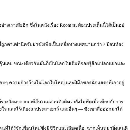
อย่างเร
าเสียอีก ซึ่งในหนังเรื่อง Room สะท้อนประเด็นนี้ได้เป็นอย่
่ถูกตาเฒ่านิคจับมาขังเพื
่อเป็นเหยื่อทางเ
พศนานกว่า 7 ปีจนท้อง
่คุ้นเคย ขณะเดียวกันมันก็เป็นโลกใบเ
ดิมที่จอยรู้สึกแปลกแยกและ
คบๆ ความอ้างว้างในโลกใบใหญ่ และฝีมือของนักแสดงที่เอาอย
ด้รางวัลมาจ
ากเวทีอื่น) แต่ส่วนตัวคิดว่ายังไม่พีคเ
มื่อเทียบกับการ
งใ
จ และไร้เดียงสาประสาเยาว์ และอื่นๆ — ซึ่งเขาสื่อออกมาได้
ที่ได้รู้จัก
เพื่อนใหม่ซึ่งมีชีวิตและเล
ือดเนื้อ, ฉากเห็นหมายิ่งเล่นดี