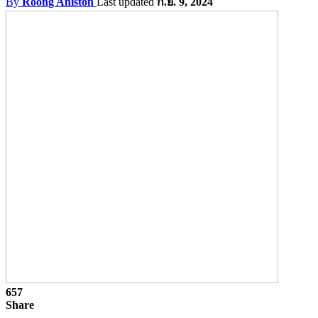
By
Roong Aniston
Last updated
ก.ย. 9, 2024
657
Share