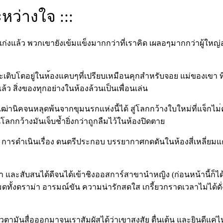
หว่างใจ :::
ก่
งแล้ว พวกเขายังเข้มแข็งมากกว่าที
่เราคิด เผลอๆมากกว่าผู้ใหญ่
ละเติบโตอยู่ในห
้องแคบๆที่เปรียบเหมือนคุกส
ำหรับจอย แม่ของเขา ที
ว สิ่งของทุกอย่างในห้องล้วนเ
ป็นเพื่อนเล่น
เฒ่านิคจนหลุดพ้นจากขุมน
รกแห่งนี้ได้ สู่โลกกว้างใบใหม่ที่แจ็กไม
นโลกกว้
างมันเจ็บช้ำยิ่งกว่าถูกลืม
ไว้ในห้องปิดตาย
าพ การดำเนินเรื่อง ดนตรีประกอบ บรรยากาศกดดันในห้องสี่เหลี
่ยมแ
ศร้า และสับสนได้ดีจนได้เข้าชิงอ
อสการ์สาขานำหญิง (ก่อนหน้านี้ก็ไ
้หมดทั้งดราม่า อารมณ์ขัน ความน่ารักสดใส เกรี้ยวกราดเวลาไม่ได้ดั่
ตามันสื่ออ
อกมาจนเราสัมผัสได้ว่าเขาสง
สัย ตื่นเต้น และยินดีแค่ไหน