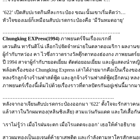
‘622’ เปิดสับปะรดกินทีละกระป๋อง ขณะนั้นเขาเริ่มคิดว่า…
หัวใจของเมย์ก็เหมือนสับปะรดกระป๋องคือ ‘มีวันหมดอายุ’
……………………………………………………………..
Chungking EXPress(1994)
ภาพยนตร์จีนเรื่องแรกที่
เควนติน ทารันติโน่ เลือกไปจัดจำหน่ายในตลาดอเมริกา ผลงาน
ผู้กำกับฯหว่อง คา ไวซึ่งกวาดรางวัลตุ๊กตาทองฮ่องกง ภาพยนตร์ย
ปี 1994 สาจาผู้กำกับฯยอดเยี่ยม ตัดต่อยอมเยี่ยม และผู้แสดงนำหญิ
พล้อตเรื่องของ Chungking Express เล่าได้ง่ายมากคือเป็นเรื่อง
หลงรักลูกจ้างร้านฟาสต์ฟู้ด และลูกจ้างร้านฟาสต์ฟู้ด(อีกคน) หล
ภาพยนตร์เรื่องนี้เต็มไปด้วยเรื่องราวที่ตาลปัตรกันอยู่เช่นนี้มากม
………………………………………………………….
หลังจากอาเจียนสับปะรดกระป๋องออกมา ‘622’ ตั้งใจจะรักสาวคนแ
แล้วสาวในวิกผมทอง(หลินชิงเสีย) สวมแว่นกันแดด และใส่เสื้อกัน
‘เราไม่รู้ว่า เมื่อไรฝนจะตก เมื่อไรแดดจะออก’ เธอให้คำอธิบาย
สาวผมทองเป็นเอเจนต์ค้ายาเสพติด และกำลังตามหาใครสักคนอยู