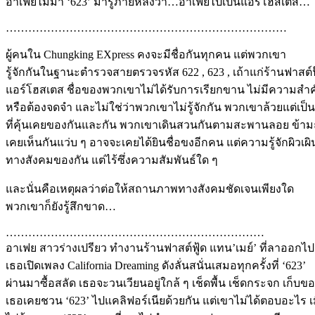
อาเฟยไม่มา ‘623’ มารู้ภายหลังว่า…อาเฟยไปเป็นแอร์โฮสเตส…
…………………………………………………………………
ผู้คนใน Chungking EXpress คงจะมีชื่อกันทุกคน แต่พวกเขา
รู้จักกันในฐานะตำรวจสายตรวจรหัส 622 , 623 , เถ้าแก่ร้านฟาสต์ฟ
แอร์โฮสเตส ชื่อของพวกเขาไม่ได้รับการเรียกขาน ไม่มีความส
หรือต้องจดจำ และไม่ใช่ว่าพวกเขาไม่รู้จักกัน พวกเขาล้วยแต่เ
ที่คุ้นเคยของกันและกัน พวกเขาเดินสวนกันตามสะพานลอย ข้าม
เคยเห็นกันแว่บ ๆ อาจจะเคยได้ยินชื่อขงอีกคน แต่ความรู้จักผิวเผิน
ทางสังคมของกัน แต่ไร้ซึ่งความสัมพันธ์ใด ๆ
และนั่นคือเหตุผลว่าต่อให้สถานภาพทางสังคมชัดเจนเพียงใด
พวกเขาก็ยังรู้สึกขาด…
……………………………………………………………
อาเฟย สาวร่างเปรียว ทำงานร้านฟาสต์ฟู้ด แทน’เมย์’ ที่ลาออกไป
เธอเปิดเพลง California Dreaming ดังลั่นสนั่นเสมอทุกครั้งที่ ‘623’
ผ่านมาซื้อสลัด เธอจะวนเวียนอยู่ใกล้ ๆ เช็ดพื้น เช็ดกระจก เก็บข
เธอเคยชวน ‘623’ ไปแคลิฟอร์เนียด้วยกัน แต่เขาไม่ได้ตอบอะไร 