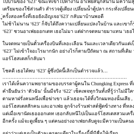
ไปบ้านของ ‘623’ ขณะที่เขาไปทำงาน อาเฟยสนุกสนาน มีความ
เตรียมของใช้ส่วนตัว สำรวจตู้เตียง เปลี่ยนน้ำตู้ปลา กระทั่งเปลี่ย
ู่ครั้งสองครั้งที่เธอยังเอิญเจอ’623′ กลับมาบ้านพอดี
ไม่ช้าไม่นาน ‘623’ ก็จับได้ถึงความเปลี่ยนแปลงในบ้าน และเขาก็รู
‘623’ ชวนอาเฟยออกเดท เธอไม่มา แต่ฝากจดหมายมาแทน ‘เธอไปแ
ในจดหมายเป็นตั๋วเครื่องบินที่เลอะเลือน วันและเวลาเดียวกันแต่เป
‘623’ ไม่เข้าใจอะไรมากนัก อย่างไรก็ตามปีถัดมา ณ สถานที่เดิม
แอร์โฮสเตสก็กลับมา
โชคดี เธอได้พบ ‘623’ ผู้ซึ่งบัดนี้เลิกเป็นตำรวจแล้ว…
……………………………………………………………………
เราได้เห็นความพยายามของบรรดาผู้คนใน Chungking Express ที
คำยืนยันว่า ‘ตัวฉัน’ นั้นมีจริง ‘622’ เช็คเพจทุกวันทั้งที่รู้ว่าไม่ม
ตามหาฝรั่งคนหนึ่งเพื่อฆ่าเขา แล้วเธอจะได้ทิ้งวิกผมทองนั้นเสีย 
แอร์โฮสเตสสักคน และอาเฟย ลูกจ้างร้านฟาสต์ฟู้ดข้างทาง ที่หล
แต่เมื่อเขานัดเธอออกเดท เธอกลับหนีไปเป็นแอร์โฮสเตสสวมเคร
อีกครั้ง แม้จะดูเพี้ยน ๆ แต่คนอย่างอาเฟยกลับดูจะมีความเป็นคนมาก
อย่าว่าแต่เธอเป็นตัวละครคนเดียวในเรื่องนี้ที่มีชื่อให้เรียก