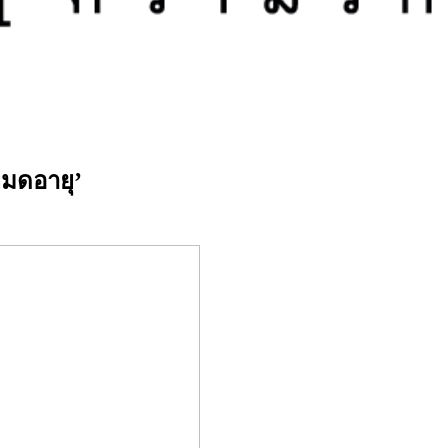
หมดอายุ’