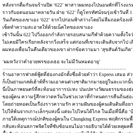
หลังจากดื่มกันจนร้านปิด ‘622’ พาสาวผมทองไปนอนพักที่โรงแร
ราวกับอดนอนมาหลายวัน ฝ่าย ‘622’ ก็ดูโทรทัศน์จนรุ่งเช้าวันที่
วันเกิดของเขาเอง ‘622’ จากไปก่อนฟ้าสว่างโดยไม่ลืมถอดร้องเท้
เช็ดทำความสะอาดให้ด้วยเน็คไทของเขาเอง
เช้าวันนั้น 622 ไปวิ่งออกกำลังกายรอบสนามกีฬาด้วยความตั้งใจว่า 
ไม่เคยมีใครเรียกหลังจากวิ่งเสร็จ แต่ก่อนที่เขาจะเดินลับจากไป เส
ผมทองเพื่อนในคืนเดียวของเขา ฝากข้อความมา ‘สุขสันต์วันเกิด’
‘ผมหวังว่าคำอวยพรของเธอ จะไม่มีวันหมดอายุ’
……………………………………………………………………
ร้านอาหารฟาสต์ฟู้ดที่ฮ่องกงมักตั้งชื่อด้วยคำว่า Express เสมอ ส
ก็เป็นย่านเกสต์เฮ้าต์ที่รวมเอาคนต่างชาติมากมายอยู่ในละแวกนั้
นี่เป็นภาพยนตร์ที่สะท้อนอาการปะทะ ปนเปทางวัฒนธรรมของฮ
ของผู้คน ความรู้สึกหวาดหวั่นในช่วงเวลาที่กำหนดการคืนถิ่นฮ่อง
โดยถ่ายทอดเป็นเรือ่งราวความรัก ความฝันของผู้คนเดินดินที่อยาก
ไปให้พ้นจากเกาะเล็กๆแห่งนี้ แต่จะไปไหนได้ไกล ในเมื่อที่นี่คือ ‘บ
ภายใต้เหตุการณ์ปกติของผู้คนใน Chungking Express พฤติกรรมพ
กลับสะท้อนสภาพจิตใจที่ซับซ้อนจนไม่อาจอธิบายได้ด้วยเหตุผลพื้