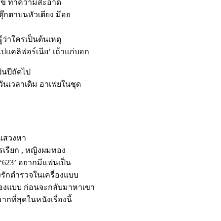
สุข ทำความสะอาด
นตุ๊กตาบนหัวเตียง มีอย
้ว่าใครเป็นต้นเหตุ
คลิฟอร์เนีย’ เถ้าแก่บอก
็นปีถัดไป
 วันเวลาเดิม อาเฟยในชุด
่แสวงหา
ีใครเรียก , หญิงผมทอง
, ‘623’ อยากมีแฟนเป็น
งรักตำรวจในเครื่องแบบ
ื่องแบบ ก่อนจะกลับมาหาเขา
ที่สุดในหนังเรื่องนี้