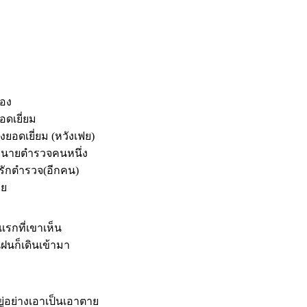
ของ
อดเยี่ยม
งยอดเยี่ยม (หวังเฟย)
ของนายตำรวจคนหนึ่ง
งรักตำรวจ(อีกคน)
าย
รกที่เขาเห็น
ฝนก็เดินเข้ามา
่อย่างเอาเป็นเอาตาย