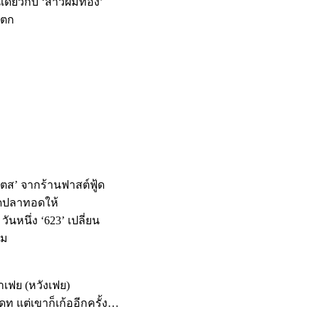
นเดียวกับ ‘สาวผมทอง’
นตก
ตส’ จากร้านฟาสต์ฟู้ด
ียดปลาทอดให้
วันหนึ่ง ‘623’ เปลี่ยน
าม
าเฟย (หวังเฟย)
ดท แต่เขาก็เก้ออีกครั้ง…