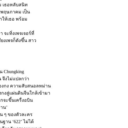
ม เธอหลับสนิท
 1 พฤษภาคม เป็น
าให้เธอ พร้อม
จะทิ่งเพจเจอร์ที่
ียงเพจก็ดังขึ้น สาว
่วน Chungking
น จึงไม่แปลกว่า
่องกง ความสับสนอลหม่าน
กงสู่แผ่นดินจีนใกล้เข้ามา
จะขึ้นเครื่งอบิน
้าน’
ื้น ๆ ของตัวละคร
นฐาน ‘622’ ไม่ได้