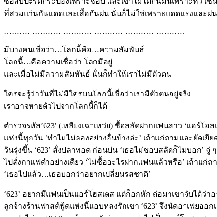
ซื้อสับปะรดกระป๋องเพราะชอบ และเขาไม่ได้กินมันเพราะหิว เช่
ที่สวมแว่นกันแดดและเสื้อกันฝน นั่นก็ไม่ใช่เพราะแดดแรงและฝ
…………………………………………………………….
มีบางคนเชื่อว่า…โลกนี้คือ…ความสัมพันธ์
โลกนี้…คือความเชื่อว่า โลกมีอยู่
และเมื่อไม่มีความสัมพันธ์ นั่นก็ทำให้เราไม่มีตัวตน
ใครจะรู้ว่าวันที่ไม่มีใครบนโลกนี้เชื่อว่าเรามีตัวตนอยู่จริง
เราอาจหายตัวไปจากโลกนี้ก็ได้
ตำรวจรหัส’623′ (เหลียงเฉาเหว่ย) ซื้อสลัดฝากแฟนสาว ‘แอร์โฮสเ
แห่งนี้ทุกวัน ‘ทำไมไม่ลองอย่างอื่นบ้างล่ะ’ เถ้าแก่ถามและยัดเย
วันรุ่งขึ้น ‘623’ สั่งปลาทอด ก่อนบ่น ‘เธอไม่ชอบสลัดก็ไม่บอก’ จู่ ๆ 
ไปสั่งกาแฟดำอย่างเดียว ‘ไม่ซื้ออะไรฝากแฟนแล้วหรือ’ เถ้าแก่ถ
‘เธอไปแล้ว…เธอบอกว่าอยากเปลี่ยนรสชาติ’
‘623’ อยากมีแฟนเป็นแอร์โฮสเตส แต่ก็อกหัก ต่อมาเขาจับได้ว่าอ
ลูกจ้างร้านฟาสต์ฟู้ดแห่งนี้แอบหลงรักเขา ‘623’ จึงนัดอาเฟยออกเ