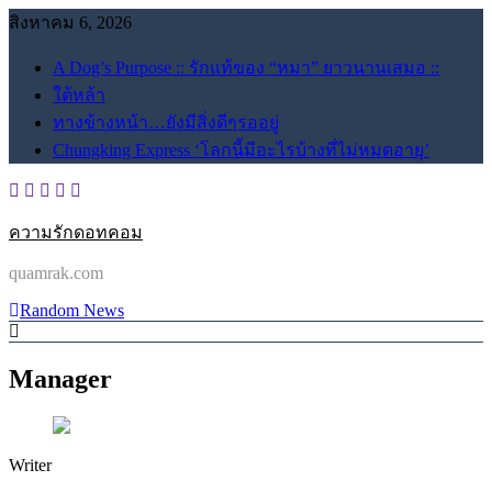
Skip
สิงหาคม 6, 2026
to
content
A Dog’s Purpose :: รักแท้ของ “หมา” ยาวนานเสมอ ::
ใต้หล้า
ทางข้างหน้า…ยังมีสิ่งดีๆรออยู่
Chungking Express ‘โลกนี้มีอะไรบ้างที่ไม่หมดอายุ’
ความรักดอทคอม
quamrak.com
Random News
Manager
Writer