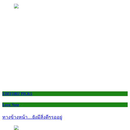
EDITORS’ PICKS
Love Note
ทางข้างหน้า…ยังมีสิ่งดีๆรออยู่