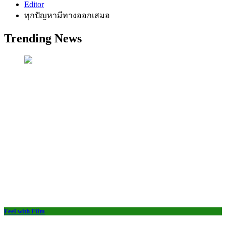
Editor
ทุกปัญหามีทางออกเสมอ
Trending News
Feel with Film