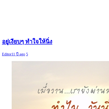
อยู่เงียบๆ ทำใจให้นิ่ง
Editor
11 ปี ago
5