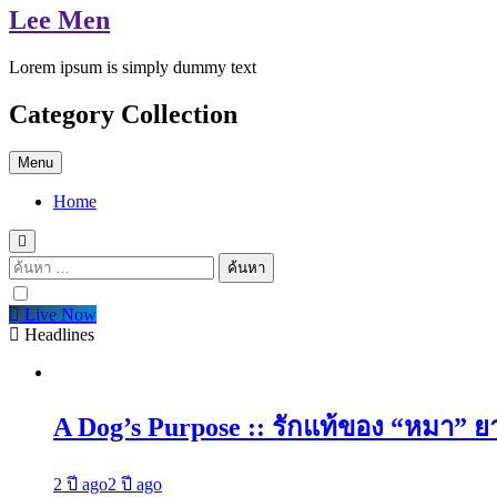
Lee Men
Lorem ipsum is simply dummy text
Category Collection
Menu
Home
ค้นหา
สำหรับ:
Live Now
Headlines
A Dog’s Purpose :: รักแท้ของ “หมา” 
2 ปี ago
2 ปี ago