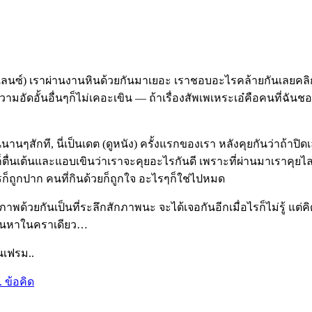
รีแลนซ์) เราผ่านงานหินด้วยกันมาเยอะ เราชอบอะไรคล้ายกันเลยคลิ
วามอัดอั้นอื่นๆก็ไม่เคอะเขิน — ถ้าเรื่องสัพเพเหระเอ๋คือคนที่ฉันช
ยกันนานๆสักที, นี่เป็นเดต (ดูหนัง) ครั้งแรกของเรา หลังคุยกันว่า
กก็ตื่นเต้นและแอบเขินว่าเราจะคุยอะไรกันดี เพราะที่ผ่านมาเราคุยไ
รก็ถูกปาก คนที่กินด้วยก็ถูกใจ อะไรๆก็ใช่ไปหมด
พด้วยกันเป็นที่ระลึกสักภาพนะ จะได้เจอกันอีกเมื่อไรก็ไม่รู้ แต่คิด
าค้นหาในคราเดียว…
นเฟรม..
 ข้อคิด