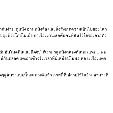
กกันง่าย (ดูหนัง อ่านหนังสือ และนั่งสังเกตความเป็นไปของโลก
อบคุยด้วยโดยไม่เบื่อ ถ้าเรื่องงานเธอคือคนที่ฉันไว้ใจรองจาก
ตัว
ถ้าปิดเล่มอันโหดหินและหืดจับได้เรามาดูหนังฉลองกันนะ (แหม่…พอ
ลน์กันตลอด แต่เอาเข้าจริงเวลาที่มีเหมือนไม่พอ หลายเรื่องแตก
ๆดูฉันว่าแบบนี้น่ะแหละดีแล้ว ภาพนี้ที่เอ๋ถ่ายไว้ในร้านอาหารที่