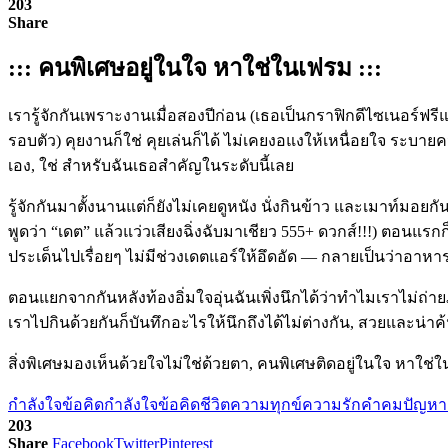
203
Share
::: คนพิเศษอยู่ในใจ หาใช่ในเฟรม :::
เรารู้จักกันเพราะงานเมื่อสองปีก่อน (เธอเป็นกราฟิกดีไซเนอร์ฟ
รอบตัว) คุยงานก็ใช่ คุยเล่นก็ได้ ไม่เคยงอแงให้เหนื่อยใจ ระบายค
เอง, ใช่ สำหรับฉันเธอสำคัญในระดับนี้เลย
รู้จักกันมาตั้งนานแต่ก็ยังไม่เคยดูหนัง นั่งกินข้าว และเมาท์มอ
พูดว่า “เดต” แล้วแว่วเสียงฉิ่งฉับมาเชียว 555+ ดวกส์!!!) ตอนแร
ประเด็นไปเรื่อยๆ ไม่มีช่วงเดตแอร์ให้อึดอัด — กลายเป็นว่าอาหา
ตอนแยกจากกันหลังท้องอิ่มใจอุ่นฉันเพิ่งนึกได้ว่าทำไมเราไม่ถ่ายภา
เราไปกินด้วยกันก็บันทึกอะไรให้นึกถึงได้ไม่ต่างกัน, สวยและน่
สิ่งพิเศษมองเห็นด้วยใจไม่ใช่ด้วยตา, คนพิเศษติดอยู่ในใจ หาใช่ใ
กำลังใจ
ข้อคิดกำลังใจ
ข้อคิดชีวิต
ความทุกข์
ความรัก
คำคม
ปัญหา.
203
Share
Facebook
Twitter
Pinterest