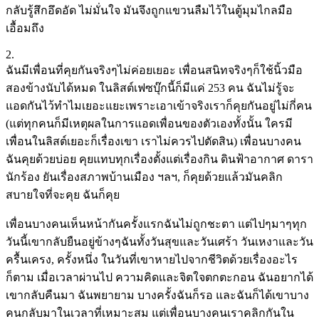
กลับรู้สึกอึดอัด ไม่มั่นใจ มันจึงถูกแขวนลืมไว้ในตู้มุมไกลมือ
เอื้อมถึง
2.
ฉันมีเพื่อนที่คุยกันจริงๆไม่ค่อยเยอะ เพื่อนสนิทจริงๆก็ใช้นิ้วมือ
สองข้างนับได้หมด ในลิสต์เฟซบุ๊กนี้ก็มีแค่ 253 คน ฉันไม่รู้จะ
แอดกันไว้ทำไมเยอะแยะเพราะเอาเข้าจริงเราก็คุยกันอยู่ไม่กี่คน
(แต่ทุกคนก็มีเหตุผลในการแอดเพื่อนของตัวเองทั้งนั้น ใครมี
เพื่อนในลิสต์เยอะก็เรื่องเขา เราไม่ควรไปตัดสิน) เพื่อนบางคน
ฉันคุยด้วยบ่อย คุยแทบทุกเรื่องตั้งแต่เรื่องกิน ดินฟ้าอากาศ ดารา
นักร้อง ยันเรื่องสภาพบ้านเมือง ฯลฯ, ก็คุยด้วยแล้วมันคลิก
สบายใจที่จะคุย ฉันก็คุย
เพื่อนบางคนเห็นหน้ากันครั้งแรกฉันไม่ถูกชะตา แต่ไปๆมาๆทุก
วันนี้เขากลับยืนอยู่ข้างๆฉันทั้งวันสุขและวันเศร้า วันเหงาและวัน
ครื้นเครง, ครั้งหนึ่ง ในวันที่เขาหายไปจากชีวิตด้วยเรื่องอะไร
ก็ตาม เมื่อเวลาผ่านไป ความคิดและจิตใจตกตะกอน ฉันอยากได้
เขากลับคืนมา ฉันพยายาม บางครั้งฉันก็รอ และฉันก็ได้เขาบาง
คนกลับมาในเวลาที่เหมาะสม แต่เพื่อนบางคนเราคลิกกันใน