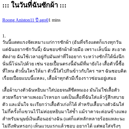
::: ในวันที่ฉันซักผ้า :::
Roong Aniston
11 ปี ago
0
1 mins
1.
วันนี้แดดแรงจัดเหมาะแก่การซักผ้า (อันที่จริงแดดก็แรงทุกวัน
แต่ฉันอยากซักวันนี้) ฉันชอบซักผ้าด้วยมือ เพราะเล็บนิ่ม สะอาด
ตัดง่าย ฉันใช้เวลาอยู่กับมันเท่าที่ใจอยาก ระหว่างซักก็ได้นั่งนึก
นั่นนี่โน่นไปด้วย เช่น รอยเปื้อนตรงนี้มันมีที่มายังไง เสื้อตัวนี้ซื้อ
ที่ไหน ตัวนั้นใครให้มา ตัวนี้ใส่ไปกินข้าวกับใคร ฯลฯ ฉันชอบคิด
เรื่อยเปื่อยแบบนี้แหละ, เสื้อผ้าทุกตัวมีเรื่องราวซ่อน
อยู่เสมอ
เสื้อผ้าบางตัวฉันหยิบมาใส่บ่อยจนสีซีดหมอง มันไม่ใช่เสื้อตัว
สวยหรือราคาแพงอะไรหรอก แต่เป็นเสื้อที่ฉันใส่แล้วรู้สึกสบาย
ตัว และมั่นใจ จะเรียกว่าเสื้อตัวเก่งก็ได้ สำหรับเสื้อบางตัวฉันใส่
ไม่กี่ครั้งก็แขวนไว้ไม่ค่อยหยิบมาใส่ซ้ำ แม้ราคาจะค่อนข้างแพง
สำหรับมนุษย์เงินเดือนอย่างฉัน (แต่ก็แค่หลักหลายร้อยแหละนะ
ไม่ถึงพันหรอก) เห็นแวบแรกแล้วชอบ อยากได้ แต่พอใส่จริงๆ