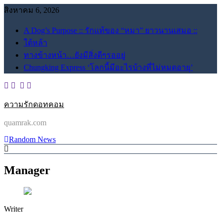
Skip
สิงหาคม 6, 2026
to
content
A Dog’s Purpose :: รักแท้ของ “หมา” ยาวนานเสมอ ::
ใต้หล้า
ทางข้างหน้า…ยังมีสิ่งดีๆรออยู่
Chungking Express ‘โลกนี้มีอะไรบ้างที่ไม่หมดอายุ’
ความรักดอทคอม
quamrak.com
Random News
Manager
Writer