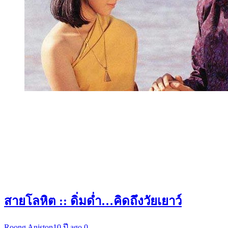
สายโลหิต :: ดิ่มด่ำ…คิดถึงวัยเยาว์
Roong Aniston
10 ปี ago
0