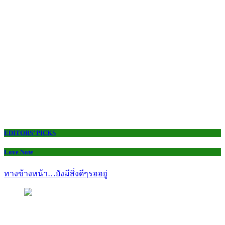
EDITORS’ PICKS
Love Note
ทางข้างหน้า…ยังมีสิ่งดีๆรออยู่