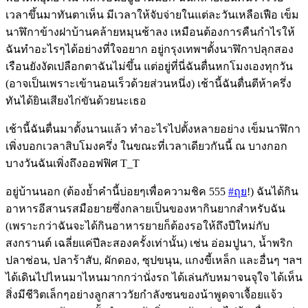
เวลาขึ้
นมาทันตาเห็น มีเวลาให้จับจ่ายในแต่ละวัน
เหลือเฟือ เข็ม
นาฬิกาข้างฝาบ้านคล้ายห
มุนช้าลง เหมือนต้องการคืนกำไรให้
ฉัน
ทำอะไรๆได้อย่างที่ใจอยาก อยู่กรุงเทพฯตั้งนาฬิกาปลุก
สอง
เรือนยังงัดเปลือกตาฉันไ
ม่ขึ้น แต่อยู่ที่นี่ฉันตื่นหกโมงเ
องทุกวัน
(อาจเป็นเพราะเข้านอนเร็วด้
วยส่วนหนึ่ง) เช้านี้ฉันตื่นตีห้าครึ่ง
ทันได้ยินเสียงไก่ขันด้วยนะ
เธอ
เช้านี้ฉันตื่นมาตั้งนานแล้
ว ทำอะไรไปตั้งหลายอย่าง เข็มนาฬิกา
เพิ่งบอกเวลาสิบโ
มงครึ่ง ในขณะที่เวลาเดียวกันนี้ ณ บางกอก
บางวันฉันเพิ่งถึงออฟฟิศ T_T
อยู่บ้านนอก (ต้องย้ำคำนี้บ่อยๆเพื่อควา
มชิค 555
#ถุย
!) ฉันได้กิน
อาหารอีสานรสมือยา
ยซึ่งกลายเป็นของหากินยากสำ
หรับฉัน
(เพราะกว่าฉันจะได้กินอาหาร
ยายก็ต้องรอให้ถึงปีใหม่กับ
สงกรานต์ เฉลี่ยแค่ปีละสองครั้งเท่าน
ั้น) เช่น อ่อมปูนา, น้ำพริก
ปลาช่อน, ปลาร้าสับ, ผักดอง, ซุปขนุน, แกงขี้เหล็ก และอื่นๆ ฯลฯ
ได้เดินไปไหนมาไหนมากกว่านั
่งรถ ได้เล่นกับหมาจนจุใจ ได้เห็น
สิ่งมีชีวิตเล็กๆอย่
างลูกสาววัยกำลังซนของน้าพู
ดจาเจื้อยแจ้ว