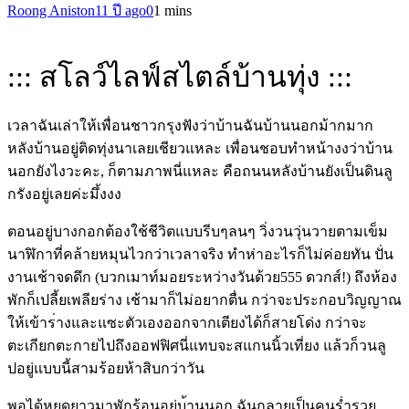
Roong Aniston
11 ปี ago
0
1 mins
::: สโลว์ไลฟ์สไตล์บ้านทุ่ง :::
เวลาฉันเล่าให้เพื่อนชาวกรุ
งฟังว่าบ้านฉันบ้านนอกม้ากม
าก
หลังบ้านอยู่ติดทุ่งนาเลยเช
ียวแหละ เพื่อนชอบทำหน้างงว่าบ้าน
นอ
กยังไงวะคะ, ก็ตามภาพนี่แหละ คือถนนหลังบ้านยังเป็นดินลู
กรังอยู่เลยค่ะมึ้งงง
ตอนอยู่บางกอกต้องใช้ชีวิตแ
บบรีบๆลนๆ วิ่งวนวุ่นวายตามเข็ม
นาฬิกา
ที่คล้ายหมุนไวกว่าเวลาจริง
ทำห่าอะไรก็ไม่ค่อยทัน ปั่น
งานเช้าจดดึก (บวกเมาท์มอยระหว่างวันด้วย
555 ดวกส์!) ถึงห้อง
พัก
ก็เปลี้ยเพลียร่าง เช้ามาก็ไม่อยากตื่น กว่าจะประกอบวิญญาณ
ให้เข้าร
่างและแซะตัวเองออกจากเตียง
ได้ก็สายโด่ง กว่าจะ
ตะเกียกตะกายไปถึงออฟ
ฟิศนี่แทบจะสแกนนิ้วเที่ยง แล้วก็วนลู
ปอยู่แบบนี้สามร้
อยห้าสิบกว่าวัน
พอได้หยุดยาวมาพักร้อนอยู่บ
้านนอก ฉันกลายเป็นคนร่ำรวย