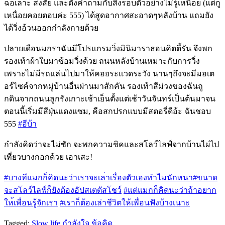
ฉอเลาะ สงสัย และตั้งคำถามกับสิ่งรอบตัวอ
ย่างไม่รู้เหนื่อย (แต่กู
เหนื่อยคอยตอบค่ะ 555) ได้สูดอากาศสะอาดๆหลังบ้าน แถมยัง
ได้วิ่งอ้วนออกกำลังก
ายด้วย
ปลายเดือนมกราฉันมีโปรแกรมว
ิ่งมินิมาราธอนคิตตี้รัน จึงพก
รองเท้าผ้าใบมาซ้อมวิ่
งด้วย ถนนหลังบ้านเหมาะกับการวิ่ง
เพราะไม่มีรถแล่นไปมาให้คอย
ระแวดระวัง นานๆถึงจะมีมอเต
อร์ไซค์จากห
มู่บ้านอื่นผ่านมาสักคัน รองเท้าสีม่วงของฉันถู
กดินจ
ากถนนลูกรังเกาะเช้าเย็นตั้
งแต่เช้าวันจันทร์เป็นต้นมา
จน
ตอนนี้เริ่มมีสีฝุ่นแดงแซ
ม, คือสกปรกแบบมีสตอรี่ดีอ้ะ ฉันชอบ
555
#อีบ้า
กำลังคิดว่าจะไม่ซัก จะพกความชิคและสโลว์ไลฟ์จาก
บ้านไผ่ไป
เที่ยวบางกอกด้วย เอาเสะ!
#บางทีแมกก็คิดนะว่าเราจะเล
่าเรื่องตัวเองทำไมนักหนา
#ขนาด
จะสโลว์ไลฟ์ก็ยังต้องอ
ัปสเตตัสโชว์
#แต่แมกก็คิดนะว่าถ้าอยาก
ให
้เพื่อนรู้จักเรา
#เราก็ต้องเล่าชีวิตให้เพื่
อนฟังบ้างเนาะ
Tagged:
Slow life
กำลังใจ
ข้อคิด