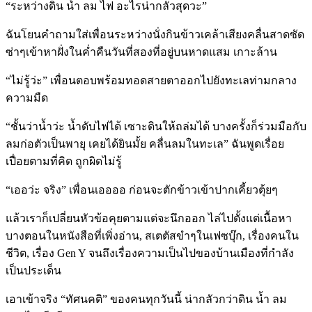
“ระหว่างดิน น้ำ ลม ไฟ อะไรน่ากลัวสุดวะ”
ฉันโยนคำถามใส่เพื่อนระหว่า
งนั่งกินข้าวเคล้าเสียงคลื่
นสาดซัด
ซ่าๆเข้าหาฝั่งในค่ำ
คืนวันที่สองที่อยู่บนหาดแส
ม เกาะล้าน
“ไม่รู้ว่ะ” เพื่อนตอบพร้อมทอดสายตาออกไ
ปยังทะเลท่ามกลาง
ความมืด
“ชั้นว่าน้ำว่ะ น้ำดับไฟได้ เซาะดินให้ถล่มได้ บางครั้งก็ร่วมมือกับ
ลมก่อต
ัวเป็นพายุ เคยได้ยินมั้ย คลื่นลมในทะเล” ฉันพูดเรื่อย
เปื่อยตามที่คิ
ด ถูกผิดไม่รู้
“เออว่ะ จริง” เพื่อนเออออ ก่อนจะตักข้าวเข้าปากเคี้ยว
ตุ้ยๆ
แล้วเราก็เปลี่ยนหัวข้อคุยต
ามแต่จะนึกออก ไล่ไปตั้งแต่เนื้อหา
บางตอนใ
นหนังสือที่เพิ่งอ่าน, สเตตัสขำๆในเฟซบุ๊ก, เรื่องคนใน
ชีวิต, เรื่อง Gen Y จนถึงเรื่องความเป็นไปของบ้
านเมืองที่กำลัง
เป็นประเด็น
เอาเข้าจริง “ทัศนคติ” ของคนทุกวันนี้ น่ากลัวกว่าดิน น้ำ ลม