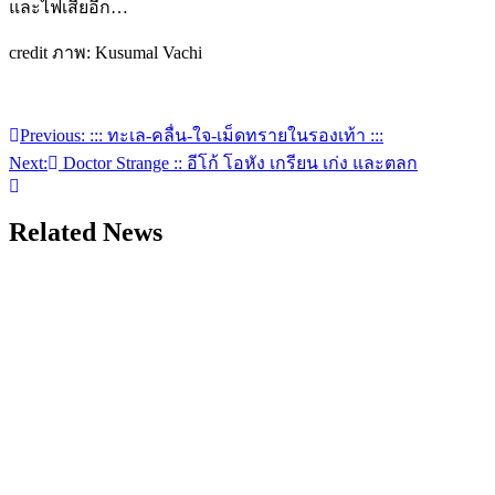
และไฟเสียอีก…
credit ภาพ: Kusumal Vachi
Previous:
::: ทะเล-คลื่น-ใจ-เม็ดทรายในรองเท้า :::
แนะแนว
Next:
Doctor Strange :: อีโก้ โอหัง เกรียน เก่ง และตลก
เรื่อง
Related News