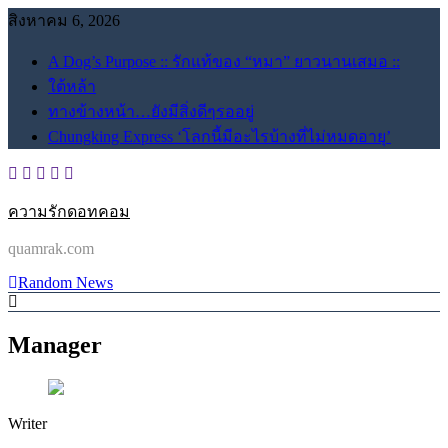
Skip
สิงหาคม 6, 2026
to
content
A Dog’s Purpose :: รักแท้ของ “หมา” ยาวนานเสมอ ::
ใต้หล้า
ทางข้างหน้า…ยังมีสิ่งดีๆรออยู่
Chungking Express ‘โลกนี้มีอะไรบ้างที่ไม่หมดอายุ’
ความรักดอทคอม
quamrak.com
Random News
Manager
Writer