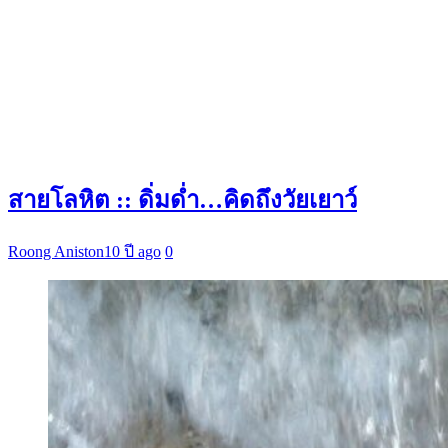
สายโลหิต :: ดิ่มด่ำ…คิดถึงวัยเยาว์
Roong Aniston
10 ปี ago
0