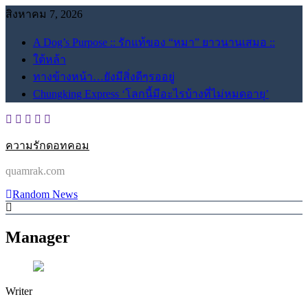
Skip
สิงหาคม 7, 2026
to
content
A Dog’s Purpose :: รักแท้ของ “หมา” ยาวนานเสมอ ::
ใต้หล้า
ทางข้างหน้า…ยังมีสิ่งดีๆรออยู่
Chungking Express ‘โลกนี้มีอะไรบ้างที่ไม่หมดอายุ’
ความรักดอทคอม
quamrak.com
Random News
Manager
Writer