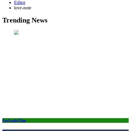
Editor
love-note
Trending News
Feel with Film