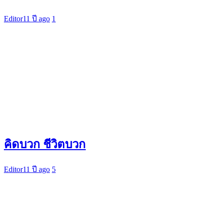
Editor
11 ปี ago
1
คิดบวก ชีวิตบวก
Editor
11 ปี ago
5