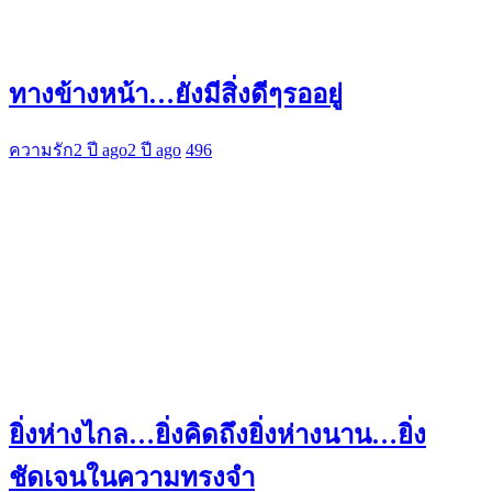
ทางข้างหน้า…ยังมีสิ่งดีๆรออยู่
ความรัก
2 ปี ago
2 ปี ago
496
ยิ่งห่างไกล…ยิ่งคิดถึงยิ่งห่างนาน…ยิ่ง
ชัดเจนในความทรงจำ