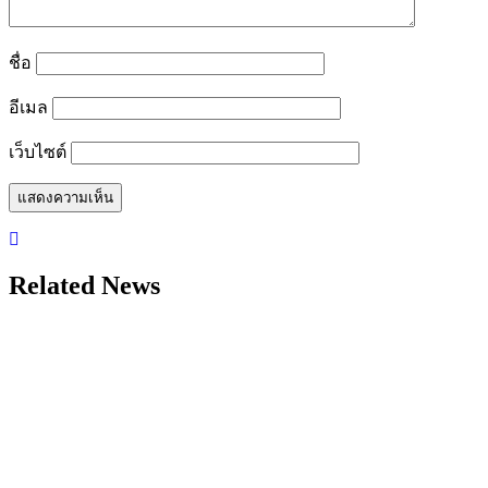
ชื่อ
อีเมล
เว็บไซต์
Related News