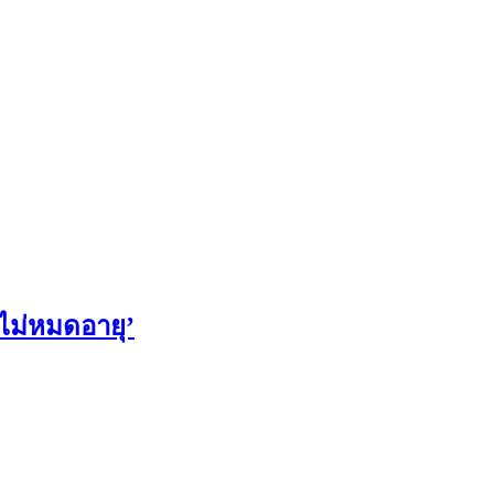
่ไม่หมดอายุ’