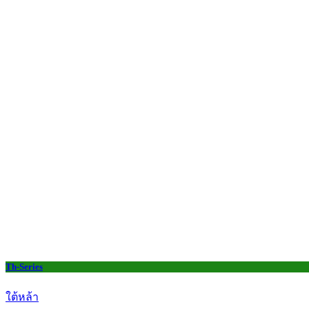
Th-Series
ใต้หล้า