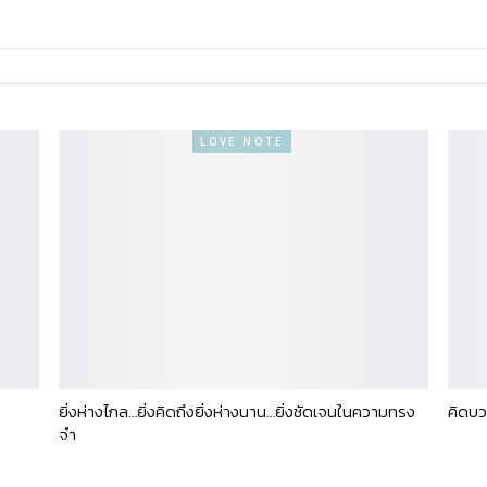
LOVE NOTE
ยิ่งห่างไกล…ยิ่งคิดถึงยิ่งห่างนาน…ยิ่งชัดเจนในความทรง
คิดบว
จำ