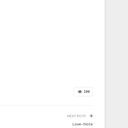
199
NEXT POST
Love-Note