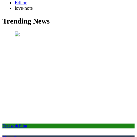
Editor
love-note
Trending News
Feel with Film