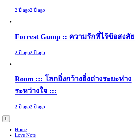
2 ปี ago
2 ปี ago
Forrest Gump :: ความรักที่ไร้ข้อสงสัย
2 ปี ago
2 ปี ago
Room ::: โลกยิ่งกว้างยิ่งถ่างระยะห่าง
ระหว่างใจ :::
2 ปี ago
2 ปี ago
Home
Love Note