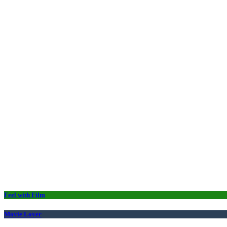
Feel with Film
Movie Lover