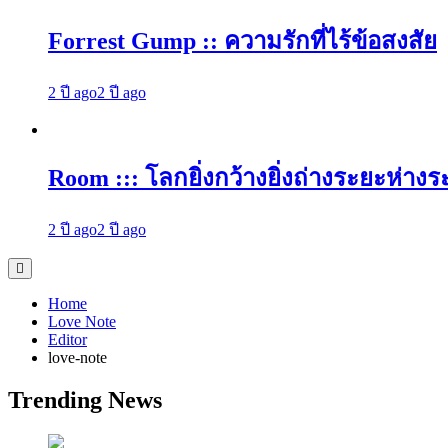
Forrest Gump :: ความรักที่ไร้ข้อสงสัย
2 ปี ago
2 ปี ago
Room ::: โลกยิ่งกว้างยิ่งถ่างระยะห่างร
2 ปี ago
2 ปี ago
Home
Love Note
Editor
love-note
Trending News