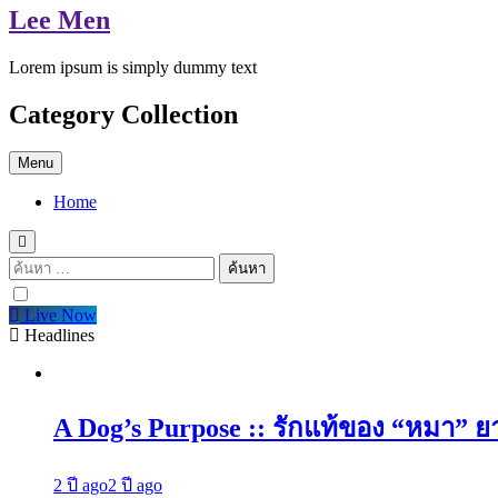
Lee Men
Lorem ipsum is simply dummy text
Category Collection
Menu
Home
ค้นหา
สำหรับ:
Live Now
Headlines
A Dog’s Purpose :: รักแท้ของ “หมา” 
2 ปี ago
2 ปี ago