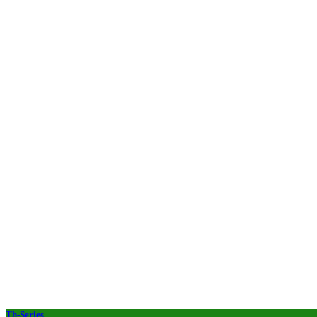
Th-Series