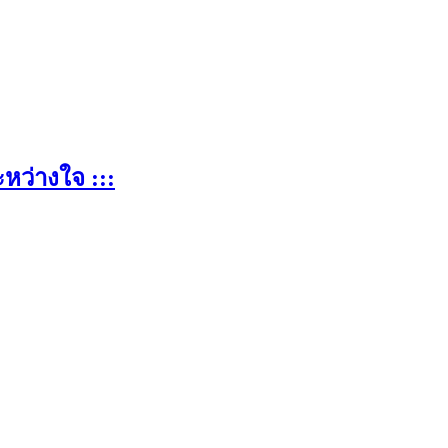
ะหว่างใจ :::