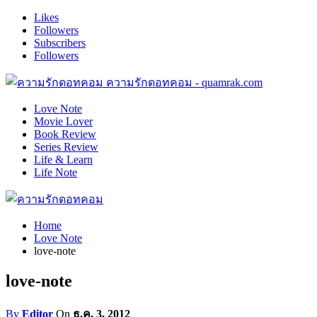
Likes
Followers
Subscribers
Followers
ความรักดอทคอม - quamrak.com
Love Note
Movie Lover
Book Review
Series Review
Life & Learn
Life Note
Home
Love Note
love-note
love-note
By
Editor
On
ธ.ค. 3, 2012