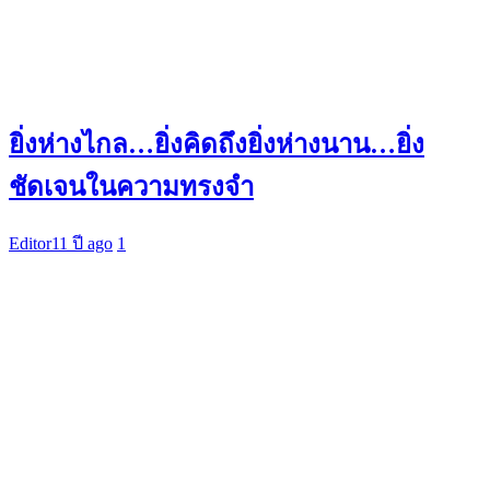
ยิ่งห่างไกล…ยิ่งคิดถึงยิ่งห่างนาน…ยิ่ง
ชัดเจนในความทรงจำ
Editor
11 ปี ago
1