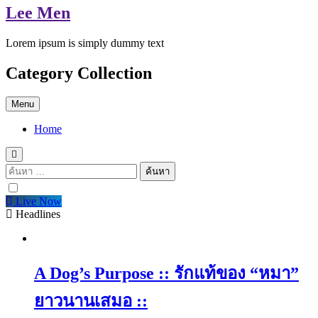
Lee Men
Lorem ipsum is simply dummy text
Category Collection
Menu
Home
ค้นหา
สำหรับ:
Live Now
Headlines
A Dog’s Purpose :: รักแท้ของ “หมา”
ยาวนานเสมอ ::