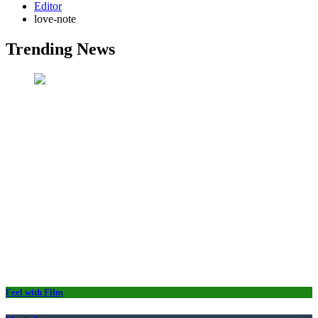
Editor
love-note
Trending News
Feel with Film