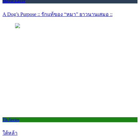
Movie Lover
A Dog’s Purpose :: รักแท้ของ “หมา” ยาวนานเสมอ ::
Th-Series
ใต้หล้า