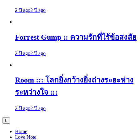
2 ปี ago
2 ปี ago
Forrest Gump :: ความรักที่ไร้ข้อสงสัย
2 ปี ago
2 ปี ago
Room ::: โลกยิ่งกว้างยิ่งถ่างระยะห่าง
ระหว่างใจ :::
2 ปี ago
2 ปี ago
Home
Love Note