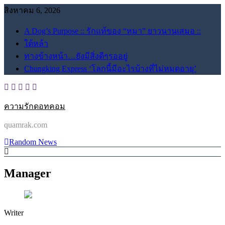
Skip
สิงหาคม 6, 2026
to
content
A Dog’s Purpose :: รักแท้ของ “หมา” ยาวนานเสมอ ::
ใต้หล้า
ทางข้างหน้า…ยังมีสิ่งดีๆรออยู่
Chungking Express ‘โลกนี้มีอะไรบ้างที่ไม่หมดอายุ’
ความรักดอทคอม
quamrak.com
Random News
Manager
Writer