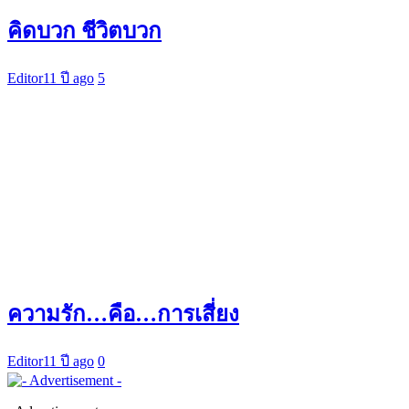
คิดบวก ชีวิตบวก
Editor
11 ปี ago
5
ความรัก…คือ…การเสี่ยง
Editor
11 ปี ago
0