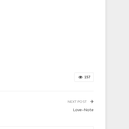
157
NEXT POST
Love-Note