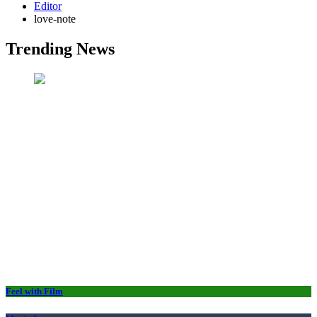
Editor
love-note
Trending News
Feel with Film