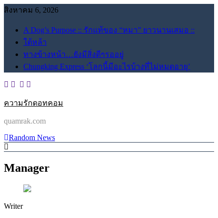
Skip
สิงหาคม 6, 2026
to
content
A Dog’s Purpose :: รักแท้ของ “หมา” ยาวนานเสมอ ::
ใต้หล้า
ทางข้างหน้า…ยังมีสิ่งดีๆรออยู่
Chungking Express ‘โลกนี้มีอะไรบ้างที่ไม่หมดอายุ’
ความรักดอทคอม
quamrak.com
Random News
Manager
Writer