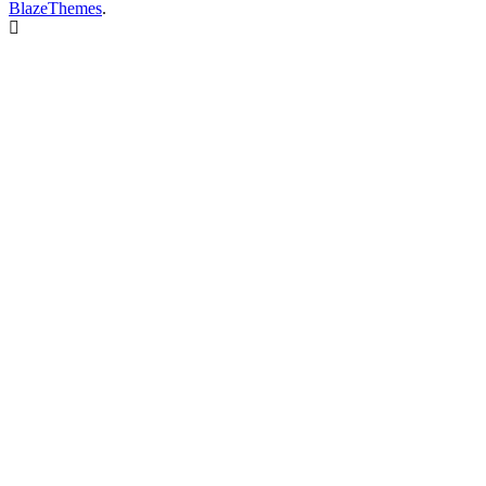
BlazeThemes
.