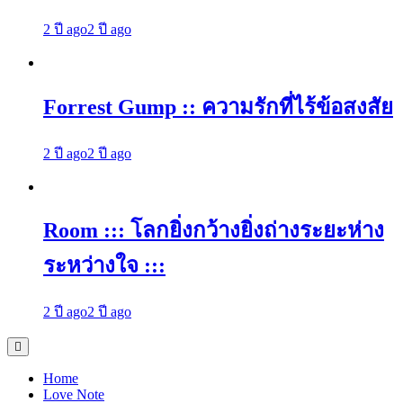
2 ปี ago
2 ปี ago
Forrest Gump :: ความรักที่ไร้ข้อสงสัย
2 ปี ago
2 ปี ago
Room ::: โลกยิ่งกว้างยิ่งถ่างระยะห่าง
ระหว่างใจ :::
2 ปี ago
2 ปี ago
Home
Love Note