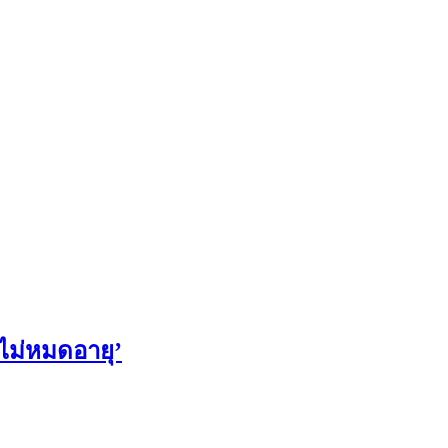
่ไม่หมดอายุ’