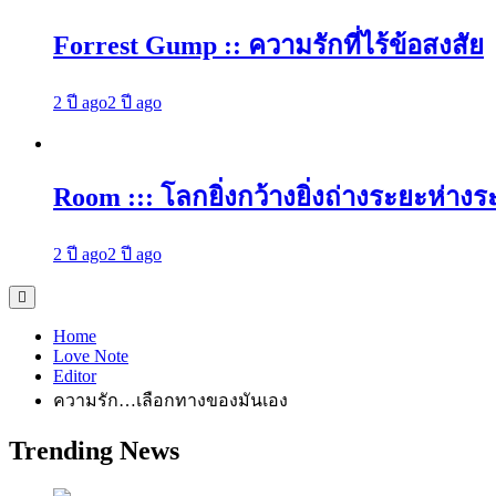
Forrest Gump :: ความรักที่ไร้ข้อสงสัย
2 ปี ago
2 ปี ago
Room ::: โลกยิ่งกว้างยิ่งถ่างระยะห่างร
2 ปี ago
2 ปี ago
Home
Love Note
Editor
ความรัก…เลือกทางของมันเอง
Trending News