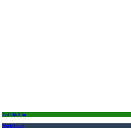
Feel with Film
Movie Lover