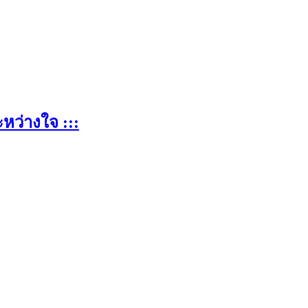
ะหว่างใจ :::