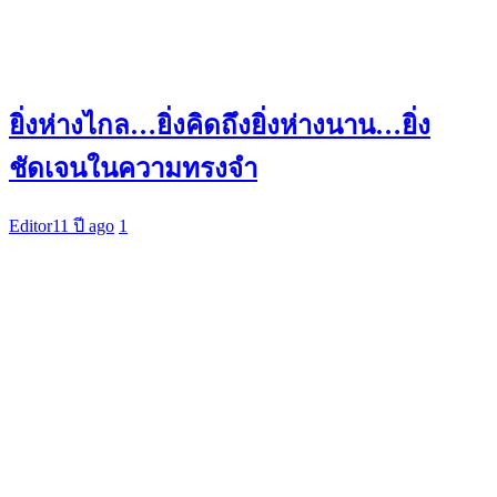
ยิ่งห่างไกล…ยิ่งคิดถึงยิ่งห่างนาน…ยิ่ง
ชัดเจนในความทรงจำ
Editor
11 ปี ago
1