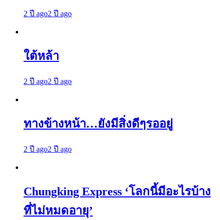
2 ปี ago
2 ปี ago
ใต้หล้า
2 ปี ago
2 ปี ago
ทางข้างหน้า…ยังมีสิ่งดีๆรออยู่
2 ปี ago
2 ปี ago
Chungking Express ‘โลกนี้มีอะไรบ้าง
ที่ไม่หมดอายุ’