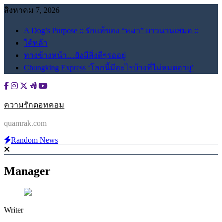
Skip
สิงหาคม 7, 2026
to
content
A Dog’s Purpose :: รักแท้ของ “หมา” ยาวนานเสมอ ::
ใต้หล้า
ทางข้างหน้า…ยังมีสิ่งดีๆรออยู่
Chungking Express ‘โลกนี้มีอะไรบ้างที่ไม่หมดอายุ’
ความรักดอทคอม
quamrak.com
Random News
Manager
Writer