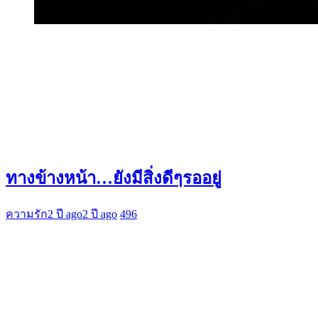
ทางข้างหน้า…ยังมีสิ่งดีๆรออยู่
ความรัก
2 ปี ago
2 ปี ago
496