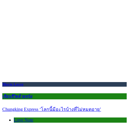
Movie Lover
เขียนชีวิตด้วยหนัง
Chungking Express ‘โลกนี้มีอะไรบ้างที่ไม่หมดอายุ’
Love Note