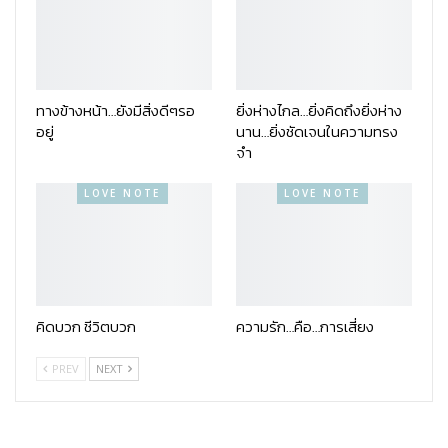
ทางข้างหน้า…ยังมีสิ่งดีๆรอ
ยิ่งห่างไกล…ยิ่งคิดถึงยิ่งห่าง
อยู่
นาน…ยิ่งชัดเจนในความทรง
จำ
LOVE NOTE
LOVE NOTE
คิดบวก ชีวิตบวก
ความรัก…คือ…การเสี่ยง
PREV
NEXT