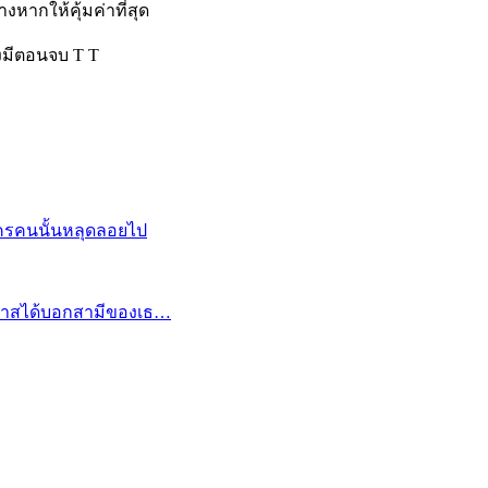
งหากให้คุ้มค่าที่สุด
องมีตอนจบ T T
้ใครคนนั้นหลุดลอยไป
โอกาสได้บอกสามีของเธ…