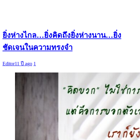
ยิ่งห่างไกล…ยิ่งคิดถึงยิ่งห่างนาน…ยิ่ง
ชัดเจนในความทรงจำ
Editor
11 ปี ago
1