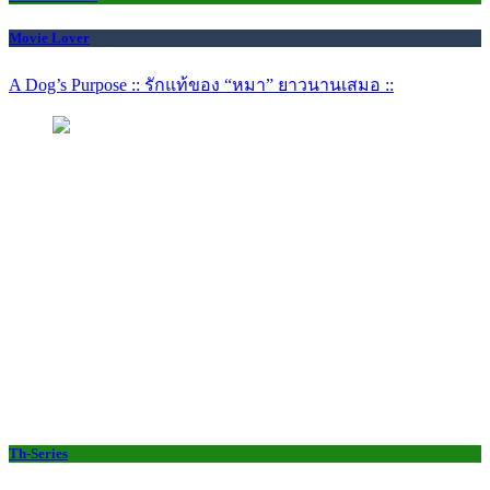
Movie Lover
A Dog’s Purpose :: รักแท้ของ “หมา” ยาวนานเสมอ ::
Th-Series