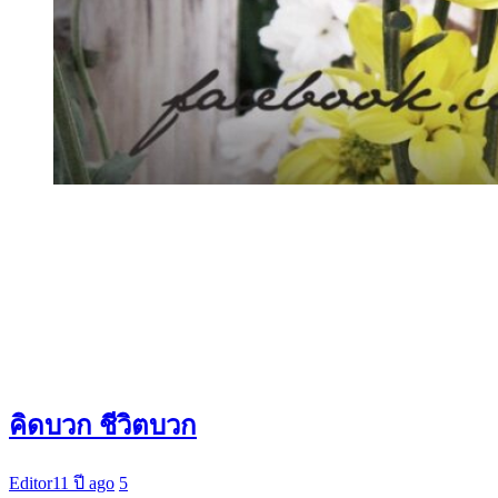
คิดบวก ชีวิตบวก
Editor
11 ปี ago
5