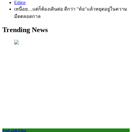
Editor
เหนื่อย…แต่ก็ต้องเดินต่อ ดีกว่า "ท้อ"แล้วหยุดอยู่ในความ
มืดตลอดกาล
Trending News
Feel with Film