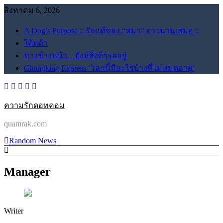
Skip
สิงหาคม 6, 2026
to
content
A Dog’s Purpose :: รักแท้ของ “หมา” ยาวนานเสมอ ::
ใต้หล้า
ทางข้างหน้า…ยังมีสิ่งดีๆรออยู่
Chungking Express ‘โลกนี้มีอะไรบ้างที่ไม่หมดอายุ’
ความรักดอทคอม
quamrak.com
Random News
Manager
Writer