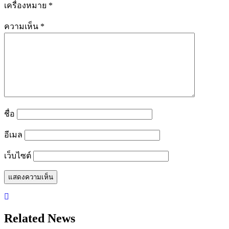
เครื่องหมาย
*
ความเห็น
*
ชื่อ
อีเมล
เว็บไซต์
Related News