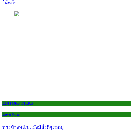
ใต้หล้า
EDITORS’ PICKS
Love Note
ทางข้างหน้า…ยังมีสิ่งดีๆรออยู่