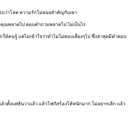
 จะตอบว่าโสด ความรักไม่ค่อยสำคัญกับเขา
็นไร คุณพลาดไป ตอบคำถามพลาดไป ไม่เป็นไร
กให้คนรู้ แต่ไม่เข้าใจว่าทำไมไม่ตอบเลี่ยงๆไป ซึ่งล่าสุดมีคำตอบ
วตั้งแต่ธันวาแล้ว แล้วโฟกัสร้องไห้หนักมาก ไม่อยากเลิก แล้ว