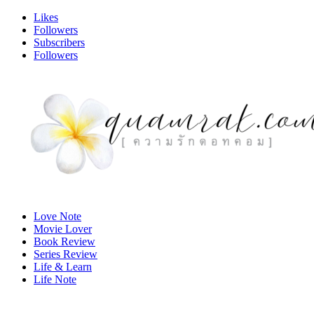
Likes
Followers
Subscribers
Followers
Love Note
Movie Lover
Book Review
Series Review
Life & Learn
Life Note