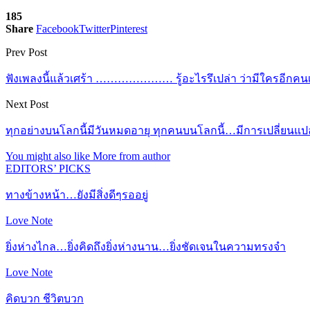
185
Share
Facebook
Twitter
Pinterest
Prev Post
ฟังเพลงนี้แล้วเศร้า ………………… รู้อะไรรึเปล่า ว่ามีใครอีกค
Next Post
ทุกอย่างบนโลกนี้มีวันหมดอายุ ทุกคนบนโลกนี้…มีการเปลี่ยนแปล
You might also like
More from author
EDITORS’ PICKS
ทางข้างหน้า…ยังมีสิ่งดีๆรออยู่
Love Note
ยิ่งห่างไกล…ยิ่งคิดถึงยิ่งห่างนาน…ยิ่งชัดเจนในความทรงจำ
Love Note
คิดบวก ชีวิตบวก