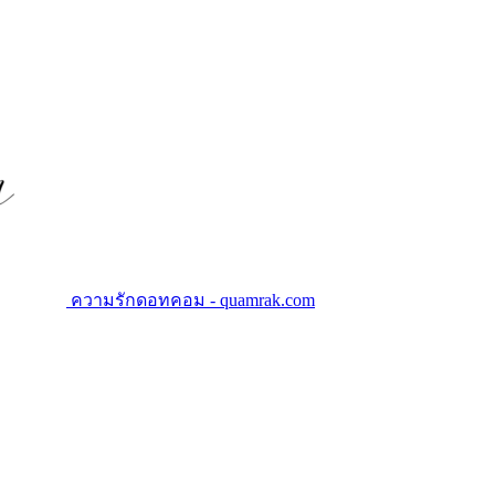
ความรักดอทคอม - quamrak.com