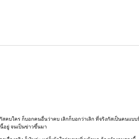
วลากัสคบใคร ก็บอกคนอื่นว่าคบ เลิกก็บอกว่าเลิก ที่จริงกัสเป็นคนแบ
้อยู่ จนเป็นข่าวขึ้นมา