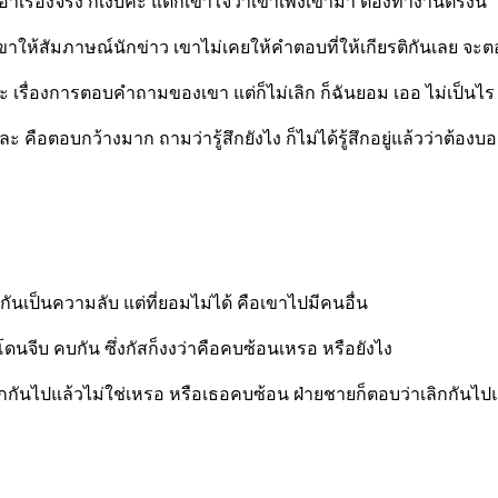
าเรื่องจริง ก็เงิบค่ะ แต่ก็เข้าใจว่าเขาเพิ่งเข้ามา ต้องทำงานตรงนี้
ั้งที่เขาให้สัมภาษณ์นักข่าว เขาไม่เคยให้คำตอบที่ให้เกียรติกันเลย
าะ เรื่องการตอบคำถามของเขา แต่ก็ไม่เลิก ก็ฉันยอม เออ ไม่เป
ือตอบกว้างมาก ถามว่ารู้สึกยังไง ก็ไม่ได้รู้สึกอยู่แล้วว่าต้องบอ
คบกันเป็นความลับ แต่ที่ยอมไม่ได้ คือเขาไปมีคนอื่น
ยโดนจีบ คบกัน ซึ่งกัสก็งงว่าคือคบซ้อนเหรอ หรือยังไง
กันไปแล้วไม่ใช่เหรอ หรือเธอคบซ้อน ฝ่ายชายก็ตอบว่าเลิกกันไปแล้