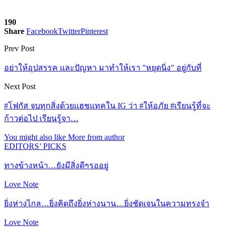
190
Share
Facebook
Twitter
Pinterest
Prev Post
อย่าให้อุปสรรค และปัญหา มาทำให้เรา "หยุดนิ่ง" อยู่กับที่
Next Post
#โฟกัส จบทุกสิ่งด้วยแฮชแทคใน IG ว่า #ให้อภัย #เรียนรู้ที่จะ
ก้าวต่อไป เรียนรู้จา…
You might also like
More from author
EDITORS’ PICKS
ทางข้างหน้า…ยังมีสิ่งดีๆรออยู่
Love Note
ยิ่งห่างไกล…ยิ่งคิดถึงยิ่งห่างนาน…ยิ่งชัดเจนในความทรงจำ
Love Note