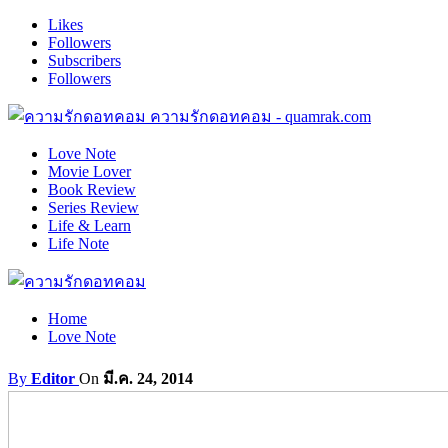
Likes
Followers
Subscribers
Followers
ความรักดอทคอม - quamrak.com
Love Note
Movie Lover
Book Review
Series Review
Life & Learn
Life Note
Home
Love Note
By
Editor
On
มี.ค. 24, 2014