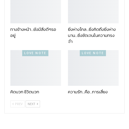
ทางข้างหน้า…ยังมีสิ่งดีๆรอ
ยิ่งห่างไกล…ยิ่งคิดถึงยิ่งห่าง
อยู่
นาน…ยิ่งชัดเจนในความทรง
จำ
LOVE NOTE
LOVE NOTE
คิดบวก ชีวิตบวก
ความรัก…คือ…การเสี่ยง
PREV
NEXT