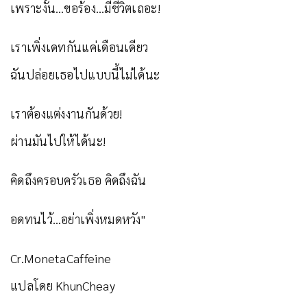
เพราะงั้น…ขอร้อง…มีชีวิตเถอะ!
เราเพิ่งเดทกันแค่เดือนเดียว
ฉันปล่อยเธอไปแบบนี้ไม่ได้นะ
เราต้องแต่งงานกันด้วย!
ผ่านมันไปให้ได้นะ!
คิดถึงครอบครัวเธอ คิดถึงฉัน
อดทนไว้…อย่าเพิ่งหมดหวัง"
Cr.MonetaCaffeine
แปลโดย KhunCheay