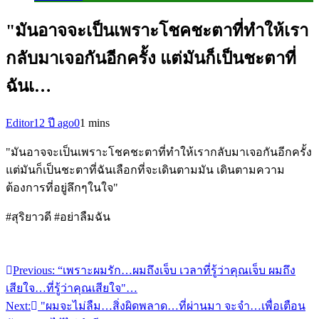
"มันอาจจะเป็นเพราะโชคชะตาที่ทำให้เรา
กลับมาเจอกันอีกครั้ง แต่มันก็เป็นชะตาที่
ฉันเ…
Editor
12 ปี ago
0
1 mins
"มันอาจจะเป็นเพราะโชคชะตาที่ทำให้เรากลับมาเจอกันอีกครั้ง
แต่มันก็เป็นชะตาที่ฉันเลือกที่จะเดินตามมัน เดินตามความ
ต้องการที่อยู่ลึกๆในใจ"
#สุริยาวดี #อย่าลืมฉัน
Previous:
“เพราะผมรัก…ผมถึงเจ็บ เวลาที่รู้ว่าคุณเจ็บ ผมถึง
แนะแนว
เสียใจ…ที่รู้ว่าคุณเสียใจ"…
เรื่อง
Next:
"ผมจะไม่ลืม…สิ่งผิดพลาด…ที่ผ่านมา จะจำ…เพื่อเตือน