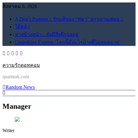
Skip
สิงหาคม 6, 2026
to
content
A Dog’s Purpose :: รักแท้ของ “หมา” ยาวนานเสมอ ::
ใต้หล้า
ทางข้างหน้า…ยังมีสิ่งดีๆรออยู่
Chungking Express ‘โลกนี้มีอะไรบ้างที่ไม่หมดอายุ’
ความรักดอทคอม
quamrak.com
Random News
Manager
Writer