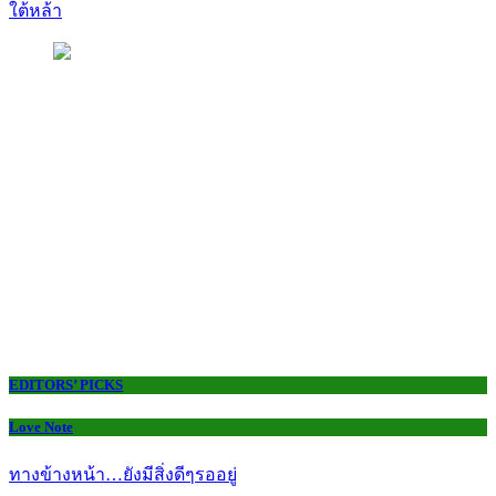
ใต้หล้า
EDITORS’ PICKS
Love Note
ทางข้างหน้า…ยังมีสิ่งดีๆรออยู่