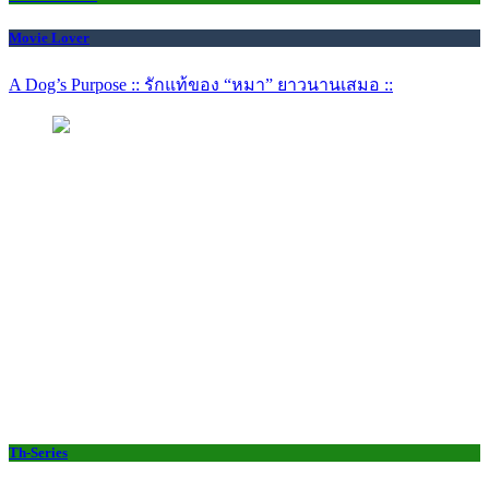
Movie Lover
A Dog’s Purpose :: รักแท้ของ “หมา” ยาวนานเสมอ ::
Th-Series