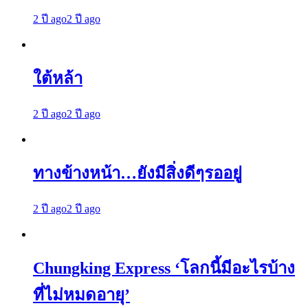
2 ปี ago
2 ปี ago
ใต้หล้า
2 ปี ago
2 ปี ago
ทางข้างหน้า…ยังมีสิ่งดีๆรออยู่
2 ปี ago
2 ปี ago
Chungking Express ‘โลกนี้มีอะไรบ้าง
ที่ไม่หมดอายุ’