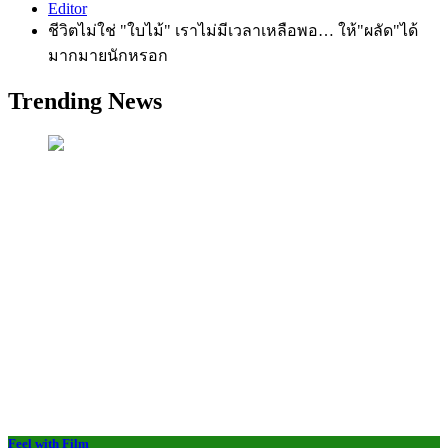
Editor
ชีวิตไม่ใช่ "ใบไม้" เราไม่มีเวลาเหลือพอ… ให้"ผลัด"ได้
มากมายนักหรอก
Trending News
Feel with Film