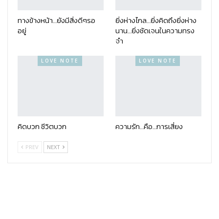
ทางข้างหน้า…ยังมีสิ่งดีๆรอ
ยิ่งห่างไกล…ยิ่งคิดถึงยิ่งห่าง
อยู่
นาน…ยิ่งชัดเจนในความทรง
จำ
LOVE NOTE
LOVE NOTE
คิดบวก ชีวิตบวก
ความรัก…คือ…การเสี่ยง
PREV
NEXT