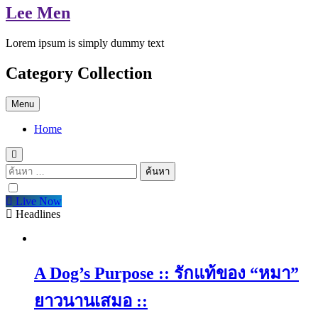
Lee Men
Lorem ipsum is simply dummy text
Category Collection
Menu
Home
ค้นหา
สำหรับ:
Live Now
Headlines
A Dog’s Purpose :: รักแท้ของ “หมา”
ยาวนานเสมอ ::