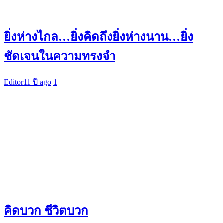
ยิ่งห่างไกล…ยิ่งคิดถึงยิ่งห่างนาน…ยิ่ง
ชัดเจนในความทรงจำ
Editor
11 ปี ago
1
คิดบวก ชีวิตบวก