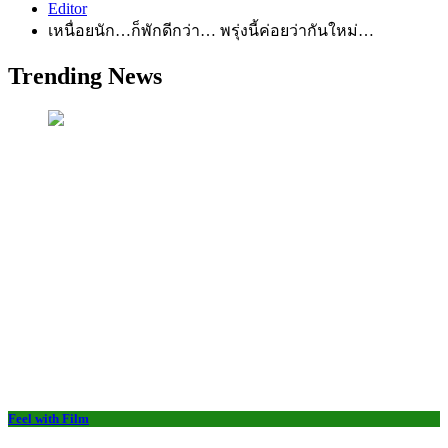
Editor
เหนื่อยนัก…ก็พักดีกว่า… พรุ่งนี้ค่อยว่ากันใหม่…
Trending News
Feel with Film