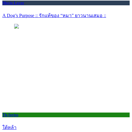
Movie Lover
A Dog’s Purpose :: รักแท้ของ “หมา” ยาวนานเสมอ ::
Th-Series
ใต้หล้า