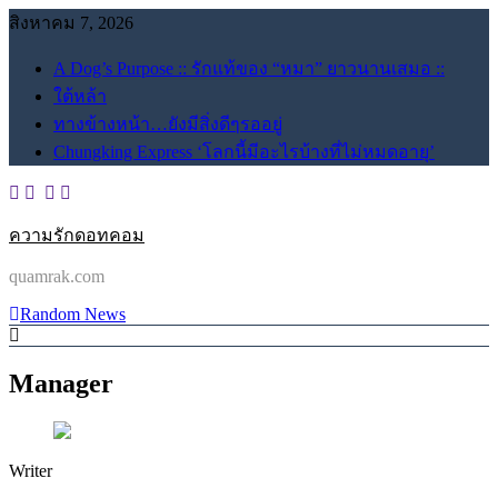
Skip
สิงหาคม 7, 2026
to
content
A Dog’s Purpose :: รักแท้ของ “หมา” ยาวนานเสมอ ::
ใต้หล้า
ทางข้างหน้า…ยังมีสิ่งดีๆรออยู่
Chungking Express ‘โลกนี้มีอะไรบ้างที่ไม่หมดอายุ’
ความรักดอทคอม
quamrak.com
Random News
Manager
Writer