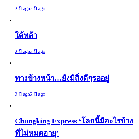
2 ปี ago
2 ปี ago
ใต้หล้า
2 ปี ago
2 ปี ago
ทางข้างหน้า…ยังมีสิ่งดีๆรออยู่
2 ปี ago
2 ปี ago
Chungking Express ‘โลกนี้มีอะไรบ้าง
ที่ไม่หมดอายุ’