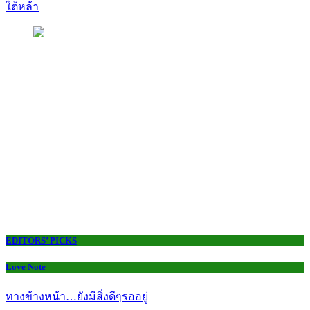
ใต้หล้า
EDITORS’ PICKS
Love Note
ทางข้างหน้า…ยังมีสิ่งดีๆรออยู่