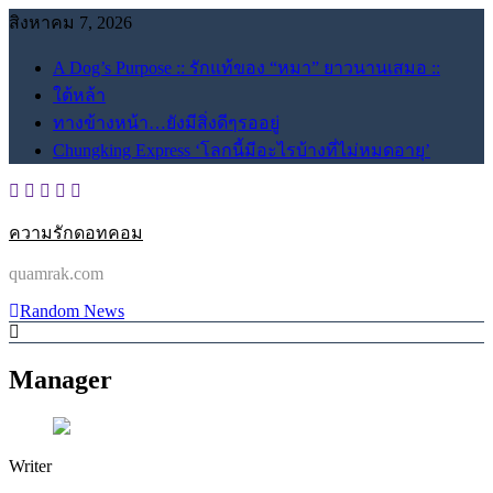
Skip
สิงหาคม 7, 2026
to
content
A Dog’s Purpose :: รักแท้ของ “หมา” ยาวนานเสมอ ::
ใต้หล้า
ทางข้างหน้า…ยังมีสิ่งดีๆรออยู่
Chungking Express ‘โลกนี้มีอะไรบ้างที่ไม่หมดอายุ’
ความรักดอทคอม
quamrak.com
Random News
Manager
Writer