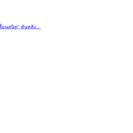
พื่อนสนิท" หันหลัง…