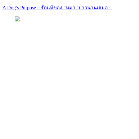
A Dog’s Purpose :: รักแท้ของ “หมา” ยาวนานเสมอ ::