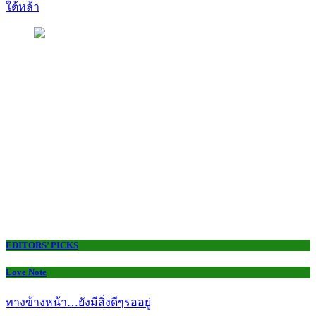
ใต้หล้า
EDITORS’ PICKS
Love Note
ทางข้างหน้า…ยังมีสิ่งดีๆรออยู่