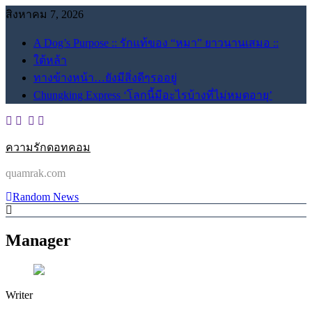
Skip
สิงหาคม 7, 2026
to
content
A Dog’s Purpose :: รักแท้ของ “หมา” ยาวนานเสมอ ::
ใต้หล้า
ทางข้างหน้า…ยังมีสิ่งดีๆรออยู่
Chungking Express ‘โลกนี้มีอะไรบ้างที่ไม่หมดอายุ’
ความรักดอทคอม
quamrak.com
Random News
Manager
Writer