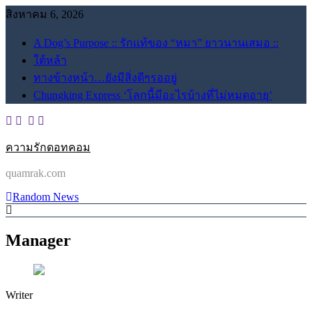
Skip
สิงหาคม 6, 2026
to
content
A Dog’s Purpose :: รักแท้ของ “หมา” ยาวนานเสมอ ::
ใต้หล้า
ทางข้างหน้า…ยังมีสิ่งดีๆรออยู่
Chungking Express ‘โลกนี้มีอะไรบ้างที่ไม่หมดอายุ’
ความรักดอทคอม
quamrak.com
Random News
Manager
Writer