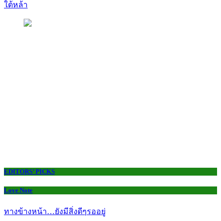
ใต้หล้า
EDITORS’ PICKS
Love Note
ทางข้างหน้า…ยังมีสิ่งดีๆรออยู่