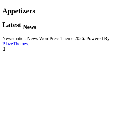
Appetizers
Latest
News
Newsmatic - News WordPress Theme 2026. Powered By
BlazeThemes
.