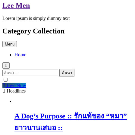
Lee Men
Lorem ipsum is simply dummy text
Category Collection
Menu
Home
ค้นหา
สำหรับ:
Live Now
Headlines
A Dog’s Purpose :: รักแท้ของ “หมา”
ยาวนานเสมอ ::