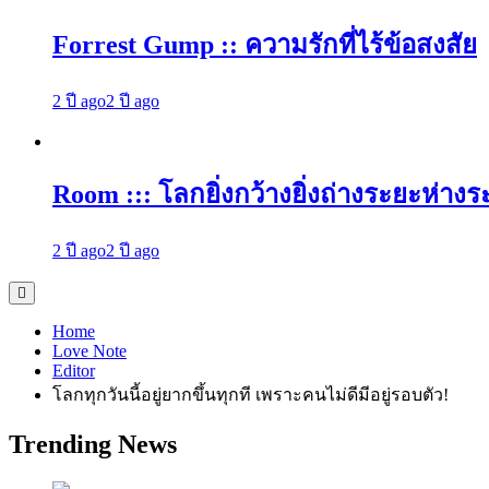
Forrest Gump :: ความรักที่ไร้ข้อสงสัย
2 ปี ago
2 ปี ago
Room ::: โลกยิ่งกว้างยิ่งถ่างระยะห่างร
2 ปี ago
2 ปี ago
Home
Love Note
Editor
โลกทุกวันนี้อยู่ยากขึ้นทุกที เพราะคนไม่ดีมีอยู่รอบตัว!
Trending News