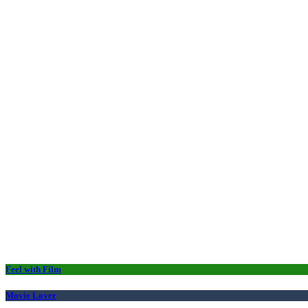
Feel with Film
Movie Lover