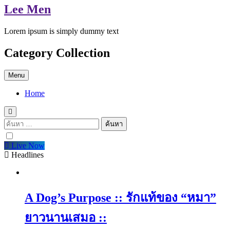
Lee Men
Lorem ipsum is simply dummy text
Category Collection
Menu
Home
ค้นหา
สำหรับ:
Live Now
Headlines
A Dog’s Purpose :: รักแท้ของ “หมา”
ยาวนานเสมอ ::