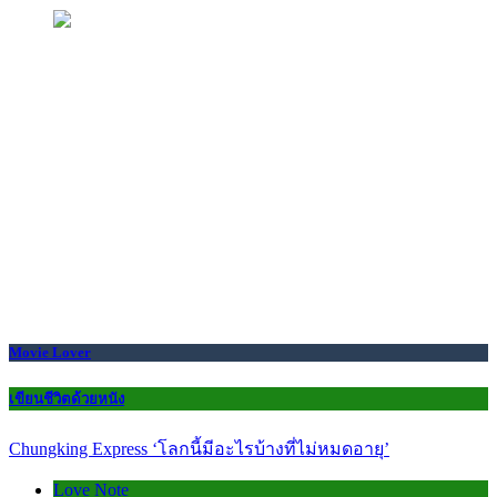
Movie Lover
เขียนชีวิตด้วยหนัง
Chungking Express ‘โลกนี้มีอะไรบ้างที่ไม่หมดอายุ’
Love Note