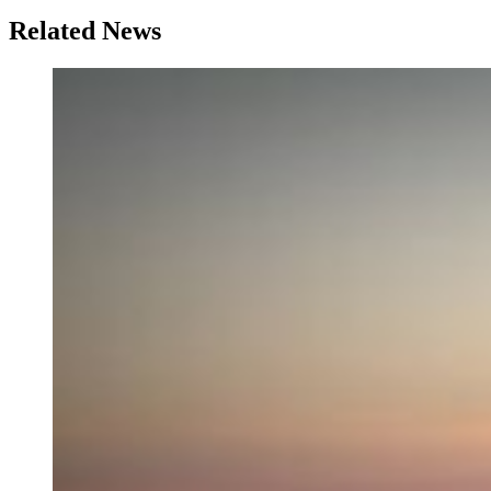
Related News