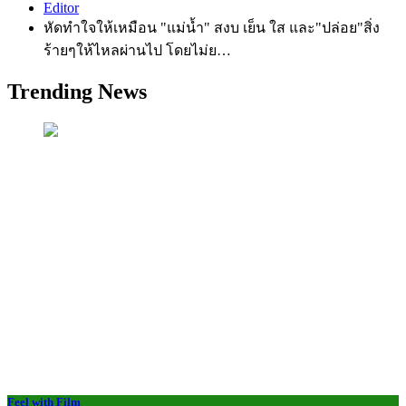
Editor
หัดทำใจให้เหมือน "แม่น้ำ" สงบ เย็น ใส และ"ปล่อย"สิ่ง
ร้ายๆให้ไหลผ่านไป โดยไม่ย…
Trending News
Feel with Film