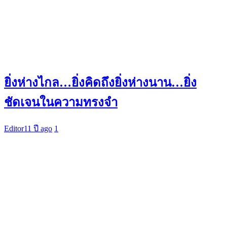
ยิ่งห่างไกล…ยิ่งคิดถึงยิ่งห่างนาน…ยิ่ง
ชัดเจนในความทรงจำ
Editor
11 ปี ago
1