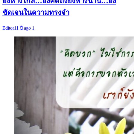
ยิ่งห่างไกล…ยิ่งคิดถึงยิ่งห่างนาน…ยิ่ง
ชัดเจนในความทรงจำ
Editor
11 ปี ago
1