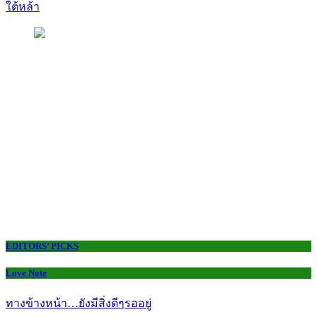
ใต้หล้า
EDITORS’ PICKS
Love Note
ทางข้างหน้า…ยังมีสิ่งดีๆรออยู่