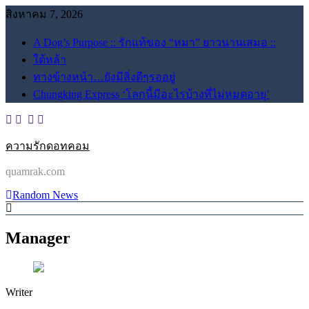
Skip
สิงหาคม 7, 2026
to
content
A Dog’s Purpose :: รักแท้ของ “หมา” ยาวนานเสมอ ::
ใต้หล้า
ทางข้างหน้า…ยังมีสิ่งดีๆรออยู่
Chungking Express ‘โลกนี้มีอะไรบ้างที่ไม่หมดอายุ’
ความรักดอทคอม
quamrak.com
Random News
Manager
Writer