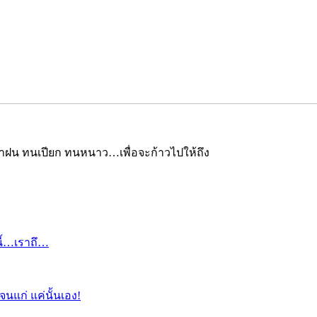
ะฝ่าฝน ทนเปียก ทนหนาว…เพื่อจะก้าวไปให้ถึง
บนี้…เราถึ…
นแก่ แค่นั้นเอง!