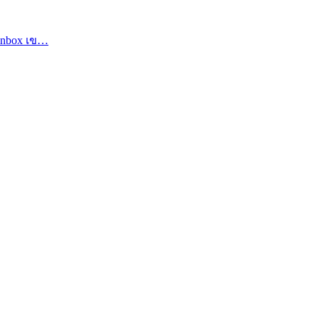
บ inbox เข…