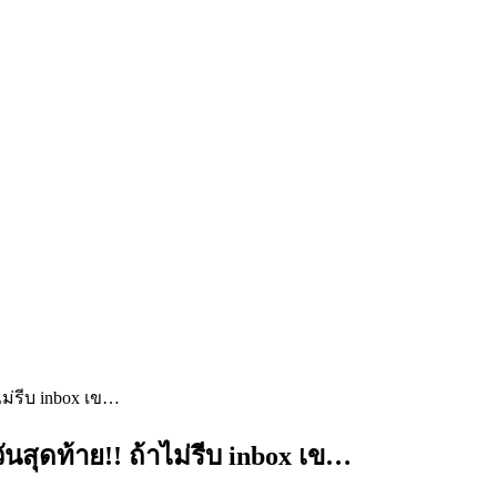
าไม่รีบ inbox เข…
ี้วันสุดท้าย!! ถ้าไม่รีบ inbox เข…