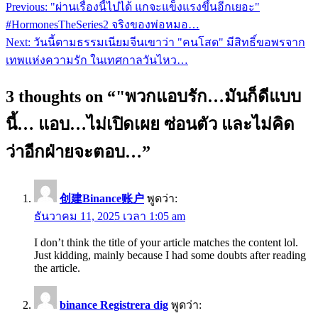
Previous:
"ผ่านเรื่องนี้ไปได้ แกจะแข็งแรงขึ้นอีกเยอะ"
แนะแนว
#HormonesTheSeries2 จริงของพ่อหมอ…
เรื่อง
Next:
วันนี้ตามธรรมเนียมจีนเขาว่า "คนโสด" มีสิทธิ์ขอพรจาก
เทพแห่งความรัก ในเทศกาลวันไหว…
3 thoughts on “
"พวกแอบรัก…มันก็ดีแบบ
นี้… แอบ…ไม่เปิดเผย ซ่อนตัว และไม่คิด
ว่าอีกฝ่ายจะตอบ…
”
创建Binance账户
พูดว่า:
ธันวาคม 11, 2025 เวลา 1:05 am
I don’t think the title of your article matches the content lol.
Just kidding, mainly because I had some doubts after reading
the article.
binance Registrera dig
พูดว่า: