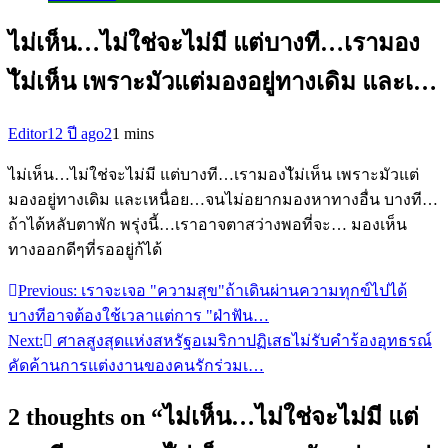
ไม่เห็น…ไม่ใช่จะไม่มี แต่บางที…เรามอง
ไัม่เห็น เพราะมัวแต่มองอยู่ทางเดิม และเ…
Editor
12 ปี ago
2
1 mins
ไม่เห็น…ไม่ใช่จะไม่มี แต่บางที…เรามองไัม่เห็น เพราะมัวแต่
มองอยู่ทางเดิม และเหนื่อย…จนไม่อยากมองหาทางอื่น บางที…
ถ้าได้หลับตาพัก พรุ่งนี้…เราอาจตาสว่างพอที่จะ… มองเห็น
ทางออกดีๆที่รออยู่ก้ได้
Previous:
เราจะเจอ "ความสุข"ถ้าเดินผ่านความทุกข์ไปได้
แนะแนว
บางทีอาจต้องใช้เวลาแต่การ "ฝ่าฟัน…
เรื่อง
Next:
ศาลสูงสุดแห่งสหรัฐอเมริกาปฏิเสธไม่รับคำร้องอุทธรณ์
คัดค้านการแต่งงานของคนรักร่วมเ…
2 thoughts on “
ไม่เห็น…ไม่ใช่จะไม่มี แต่