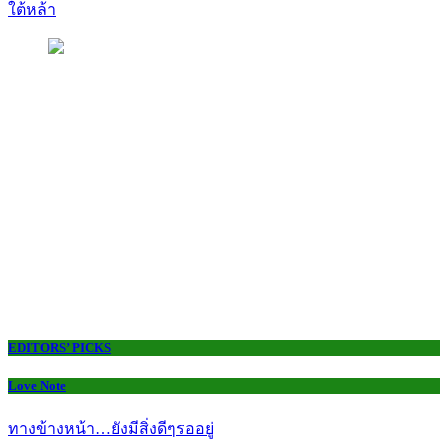
ใต้หล้า
EDITORS’ PICKS
Love Note
ทางข้างหน้า…ยังมีสิ่งดีๆรออยู่