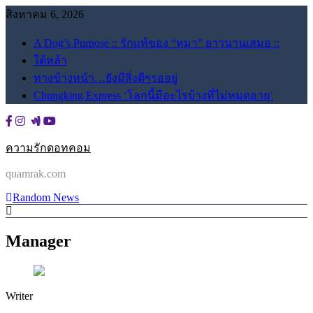
Skip
สิงหาคม 6, 2026
to
content
A Dog’s Purpose :: รักแท้ของ “หมา” ยาวนานเสมอ ::
ใต้หล้า
ทางข้างหน้า…ยังมีสิ่งดีๆรออยู่
Chungking Express ‘โลกนี้มีอะไรบ้างที่ไม่หมดอายุ’
ความรักดอทคอม
quamrak.com
Random News
Manager
Writer