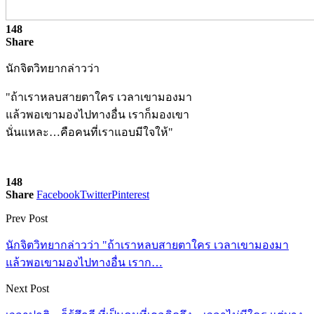
148
Share
นักจิตวิทยากล่าวว่า
"ถ้าเราหลบสายตาใคร เวลาเขามองมา
แล้วพอเขามองไปทางอื่น เราก็มองเขา
นั่นแหละ…คือคนที่เราแอบมีใจให้"
148
Share
Facebook
Twitter
Pinterest
Prev Post
นักจิตวิทยากล่าวว่า "ถ้าเราหลบสายตาใคร เวลาเขามองมา
แล้วพอเขามองไปทางอื่น เราก…
Next Post