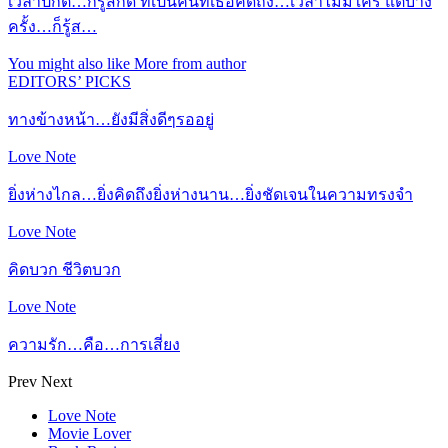
เวลาปกติ…ก็รู้สึกดี ที่เป็นคนที่เธอคิดถึง…เวลาไม่มีใคร แต่บาง
ครั้ง…ก็รู้ส…
You might also like
More from author
EDITORS’ PICKS
ทางข้างหน้า…ยังมีสิ่งดีๆรออยู่
Love Note
ยิ่งห่างไกล…ยิ่งคิดถึงยิ่งห่างนาน…ยิ่งชัดเจนในความทรงจำ
Love Note
คิดบวก ชีวิตบวก
Love Note
ความรัก…คือ…การเสี่ยง
Prev
Next
Love Note
Movie Lover