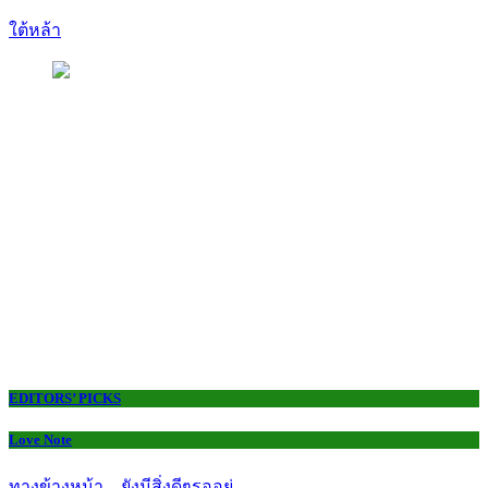
ใต้หล้า
EDITORS’ PICKS
Love Note
ทางข้างหน้า…ยังมีสิ่งดีๆรออยู่