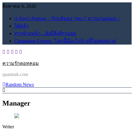
Skip
สิงหาคม 6, 2026
to
content
A Dog’s Purpose :: รักแท้ของ “หมา” ยาวนานเสมอ ::
ใต้หล้า
ทางข้างหน้า…ยังมีสิ่งดีๆรออยู่
Chungking Express ‘โลกนี้มีอะไรบ้างที่ไม่หมดอายุ’
ความรักดอทคอม
quamrak.com
Random News
Manager
Writer