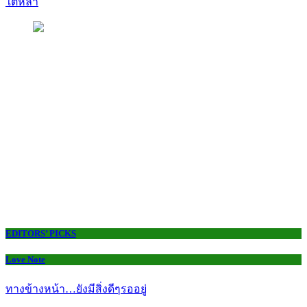
ใต้หล้า
EDITORS’ PICKS
Love Note
ทางข้างหน้า…ยังมีสิ่งดีๆรออยู่