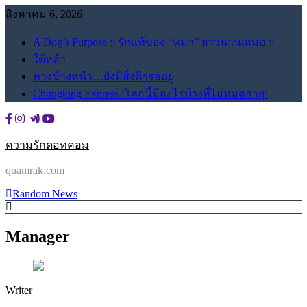
Skip
สิงหาคม 6, 2026
to
content
A Dog’s Purpose :: รักแท้ของ “หมา” ยาวนานเสมอ ::
ใต้หล้า
ทางข้างหน้า…ยังมีสิ่งดีๆรออยู่
Chungking Express ‘โลกนี้มีอะไรบ้างที่ไม่หมดอายุ’
ความรักดอทคอม
quamrak.com
Random News
Manager
Writer